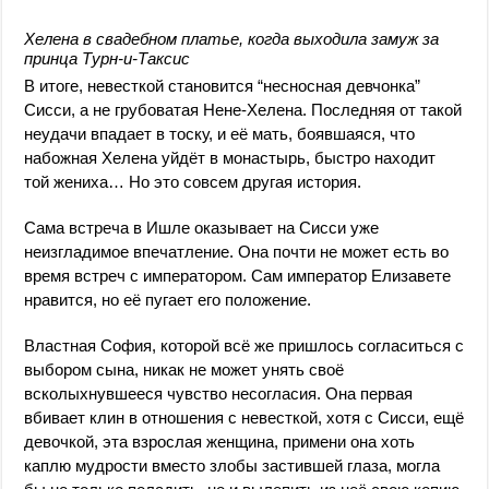
Хелена в свадебном платье, когда выходила замуж за
принца Турн-и-Таксис
В итоге, невесткой становится “несносная девчонка”
Сисси, а не грубоватая Нене-Хелена. Последняя от такой
неудачи впадает в тоску, и её мать, боявшаяся, что
набожная Хелена уйдёт в монастырь, быстро находит
той жениха… Но это совсем другая история.
Сама встреча в Ишле оказывает на Сисси уже
неизгладимое впечатление. Она почти не может есть во
время встреч с императором. Сам император Елизавете
нравится, но её пугает его положение.
Властная София, которой всё же пришлось согласиться с
выбором сына, никак не может унять своё
всколыхнувшееся чувство несогласия. Она первая
вбивает клин в отношения с невесткой, хотя с Сисси, ещё
девочкой, эта взрослая женщина, примени она хоть
каплю мудрости вместо злобы застившей глаза, могла