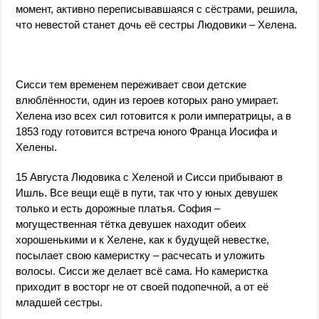
момент, активно переписывавшаяся с сёстрами, решила,
что невестой станет дочь её сестры Людовики – Хелена.
Сисси тем временем переживает свои детские
влюблённости, один из героев которых рано умирает.
Хелена изо всех сил готовится к роли императрицы, а в
1853 году готовится встреча юного Франца Иосифа и
Хелены.
15 Августа Людовика с Хеленой и Сисси прибывают в
Ишль. Все вещи ещё в пути, так что у юных девушек
только и есть дорожные платья. София –
могущественная тётка девушек находит обеих
хорошенькими и к Хелене, как к будущей невестке,
посылает свою камеристку – расчесать и уложить
волосы. Сисси же делает всё сама. Но камеристка
приходит в восторг не от своей подопечной, а от её
младшей сестры.