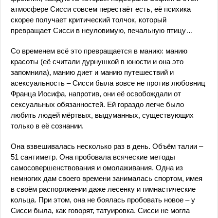
атмосфере Сисси совсем перестаёт есть, её психика
скорее получает критический толчок, который
превращает Сисси в неуловимую, печальную птицу…
Со временем всё это превращается в манию: манию
красоты (её считали дурнушкой в юности и она это
запомнила), манию диет и манию путешествий и
асексуальность – Сисси была вовсе не против любовниц
Франца Иосифа, напротив, они её освобождали от
сексуальных обязанностей. Ей гораздо легче было
любить людей мёртвых, выдуманных, существующих
только в её сознании.
Она взвешивалась несколько раз в день. Объём талии –
51 сантиметр. Она пробовала всяческие методы
самосовершенствования и омолаживания. Одна из
немногих дам своего времени занималась спортом, имея
в своём распоряжении даже лесенку и гимнастические
кольца. При этом, она не боялась пробовать новое – у
Сисси была, как говорят, татуировка. Сисси не могла