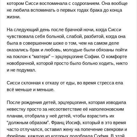
котором Сисси воспоминала с содроганием. Она вообще
не любила вспоминать о первых годах брака до конца
жизни.
На следующий день после брачной ночи, когда Сисси
чувствовала себя больной, слабой, разбитой, когда она
была в совершенном шоке о том, чем на самом деле
оказались брак и любовь, молодые были обязаны пойти
на поклон к “матери” – эрцгерцогине Софии. О комфорте
новобрачной, которой просто было больно ходить, никто
и не подумал.
Сисси склонная к отказу от еды, во время стресса ела
всё меньше и меньше.
После рождения детей, эрцгерцогиня, которая изводила
невестку просто за несоответствие её наполеоновским
планам, отобрала у неё детей, чтобы взрастить их
“должным образом”. Франц Иосиф, который в это время
часто отлучался, оставил жену на попечение свекрови и
фрейлин, каждую из которых подобрала София. В этой