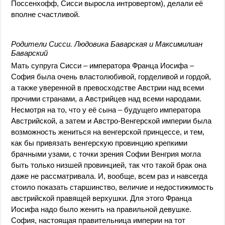
Поссенхофф, Сисси выросла интровертом), делали её
вполне счастливой.
Родители Сисси. Людовика Баварская и Максимилиан
Баварский
Мать супруга Сисси – императора Франца Иосифа –
София была очень властолюбивой, горделивой и гордой,
а также уверенной в превосходстве Австрии над всеми
прочими странами, а Австрийцев над всеми народами.
Несмотря на то, что у её сына – будущего императора
Австрийской, а затем и Австро-Венгерской империи была
возможность жениться на венгерской принцессе, и тем,
как бы привязать венгерскую провинцию крепкими
брачными узами, с точки зрения Софии Венгрия могла
быть только низшей провинцией, так что такой брак она
даже не рассматривала. И, вообще, всем раз и навсегда
стоило показать старшинство, величие и недостижимость
австрийской правящей верхушки. Для этого Франца
Иосифа надо было женить на правильной девушке.
София, настоящая правительница империи на тот