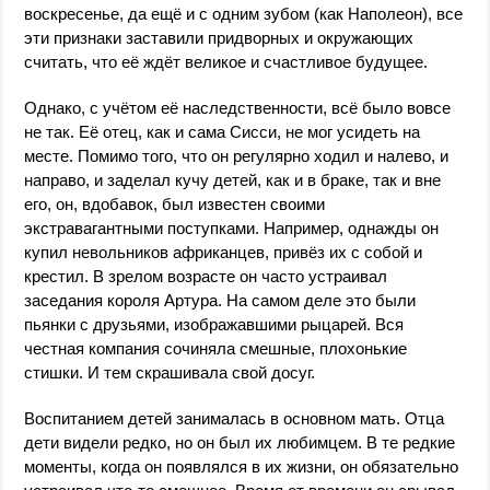
воскресенье, да ещё и с одним зубом (как Наполеон), все
эти признаки заставили придворных и окружающих
считать, что её ждёт великое и счастливое будущее.
Однако, с учётом её наследственности, всё было вовсе
не так. Её отец, как и сама Сисси, не мог усидеть на
месте. Помимо того, что он регулярно ходил и налево, и
направо, и заделал кучу детей, как и в браке, так и вне
его, он, вдобавок, был известен своими
экстравагантными поступками. Например, однажды он
купил невольников африканцев, привёз их с собой и
крестил. В зрелом возрасте он часто устраивал
заседания короля Артура. На самом деле это были
пьянки с друзьями, изображавшими рыцарей. Вся
честная компания сочиняла смешные, плохонькие
стишки. И тем скрашивала свой досуг.
Воспитанием детей занималась в основном мать. Отца
дети видели редко, но он был их любимцем. В те редкие
моменты, когда он появлялся в их жизни, он обязательно