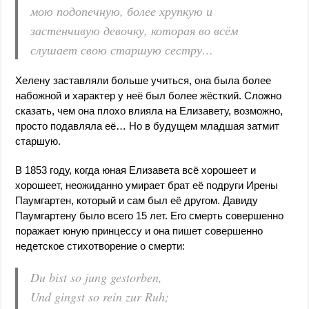
мою подопечную, более хрупкую и
застенчивую девочку, которая во всём
слушает свою старшую сестру…
Хелену заставляли больше учиться, она была более
набожной и характер у неё был более жёсткий. Сложно
сказать, чем она плохо влияла на Елизавету, возможно,
просто подавляла её… Но в будущем младшая затмит
старшую.
В 1853 году, когда юная Елизавета всё хорошеет и
хорошеет, неожиданно умирает брат её подруги Ирены
Паумгартен, который и сам был её другом. Давиду
Паумгартену было всего 15 лет. Его смерть совершенно
поражает юную принцессу и она пишет совершенно
недетское стихотворение о смерти:
Du bist so jung gestorben,
Und gingst so rein zur Ruh;