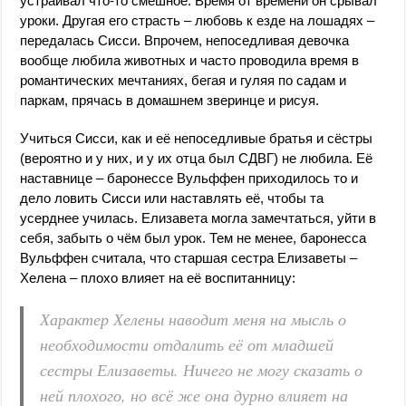
устраивал что-то смешное. Время от времени он срывал
уроки. Другая его страсть – любовь к езде на лошадях –
передалась Сисси. Впрочем, непоседливая девочка
вообще любила животных и часто проводила время в
романтических мечтаниях, бегая и гуляя по садам и
паркам, прячась в домашнем зверинце и рисуя.
Учиться Сисси, как и её непоседливые братья и сёстры
(вероятно и у них, и у их отца был СДВГ) не любила. Её
наставнице – баронессе Вульффен приходилось то и
дело ловить Сисси или наставлять её, чтобы та
усерднее училась. Елизавета могла замечтаться, уйти в
себя, забыть о чём был урок. Тем не менее, баронесса
Вульффен считала, что старшая сестра Елизаветы –
Хелена – плохо влияет на её воспитанницу:
Характер Хелены наводит меня на мысль о
необходимости отдалить её от младшей
сестры Елизаветы. Ничего не могу сказать о
ней плохого, но всё же она дурно влияет на