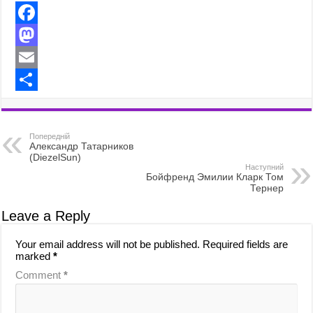
F
a
M
c
a
E
e
s
m
S
b
t
a
h
Попередній
o
o
i
a
Александр Татарников
(DiezelSun)
o
d
l
r
Наступний
Бойфренд Эмилии Кларк Том
Тернер
k
o
e
n
Leave a Reply
Your email address will not be published.
Required fields are
marked
*
Comment
*