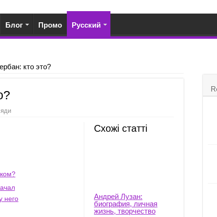
Блог
Промо
Русский
рбан: кто это?
R
о?
ляди
Схожі статті
иком?
ачал
Андрей Лузан:
у него
биография, личная
жизнь, творчество