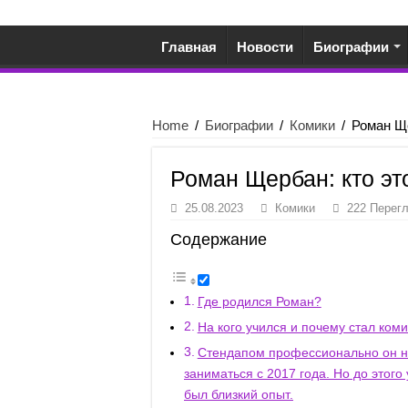
Главная
Новости
Биографии
Home
/
Биографии
/
Комики
/
Роман Ще
Роман Щербан: кто эт
25.08.2023
Комики
222 Перег
Содержание
Где родился Роман?
На кого учился и почему стал ком
Стендапом профессионально он н
заниматься с 2017 года. Но до этого 
был близкий опыт.