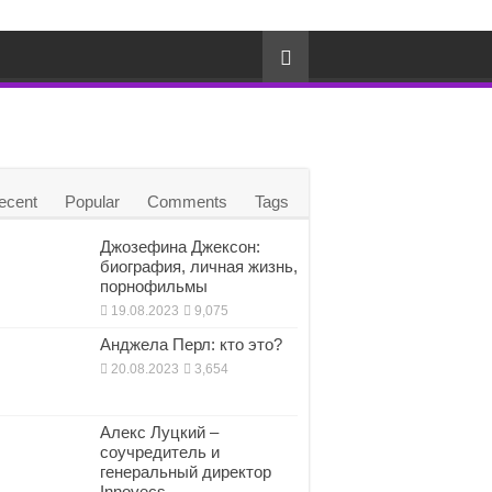
ecent
Popular
Comments
Tags
Джозефина Джексон:
биография, личная жизнь,
порнофильмы
19.08.2023
9,075
Анджела Перл: кто это?
20.08.2023
3,654
Алекс Луцкий –
соучредитель и
генеральный директор
Innovecs