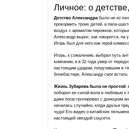
Личное: о детстве
Детство Александра
было не из лег
прокормить троих детей, а папа-шах
воздух с ароматом пирожков, которы
Александр вырос, как говорится, на 
Игорь был для него как герой комикс
Игорь, к сожалению, выбрал путь ан
компании, и в 32 года умер от перед
настоящим ударом, погрузившим в тя
блокбастере, Александр смог встать 
Жизнь Зубарева была не простой
:
поборол ее силой воли и любовью к т
даже погастролировал с донецким ан
началась случайно, когда друзья пре
чудо! Его видео о китайских пельме
настоящей звездой соцсети.