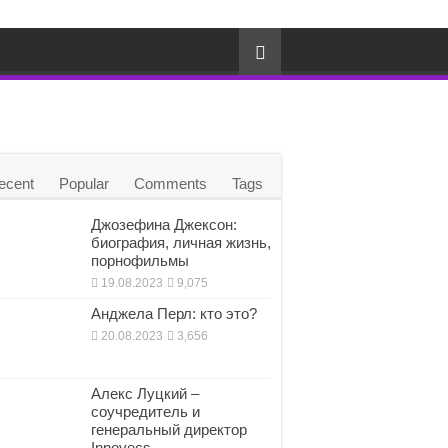
ecent
Popular
Comments
Tags
Джозефина Джексон:
биография, личная жизнь,
порнофильмы
19.08.2023
9,075
Анджела Перл: кто это?
20.08.2023
3,656
Алекс Луцкий –
соучредитель и
генеральный директор
Innovecs