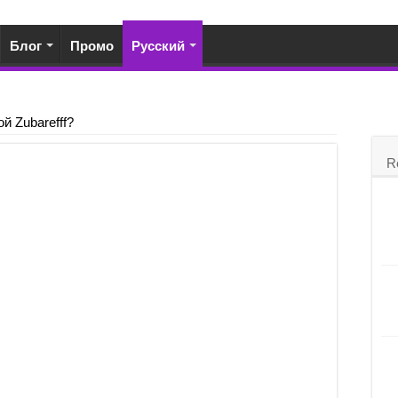
Блог
Промо
Русский
ой Zubarefff?
R