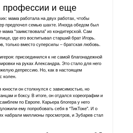
, профессии и еще
ких: мама работала на двух работах, чтобы
тер предпочел семью шахте. Иногда обедом был
е мама “заимствовала” из кондитерской. Сам
улице, где его воспитывал старший брат Игорь.
ов, только вместо суперсилы – братская любовь.
тигероя: присоединился к не самой благонадежной
озировки на руках Александра. Это стало для него
желую депрессию. Но, как в настоящем
с колен.
 в юности он столкнулся с зависимостью, но
анцам и боксу. В итоге, он отдался хореографии и
самблем по Европе. Карьера блогера у него
дложили ему попробовать себя в “ТикТоке”. И о
нях набрали миллионы просмотров, и Зубарев стал