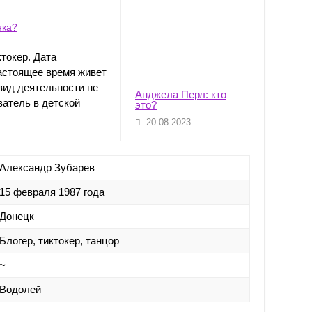
нка?
токер. Дата
настоящее время живет
 вид деятельности не
Анджела Перл: кто
ватель в детской
это?
20.08.2023
Александр Зубарев
15 февраля 1987 года
Донецк
Блогер, тиктокер, танцор
~
Водолей