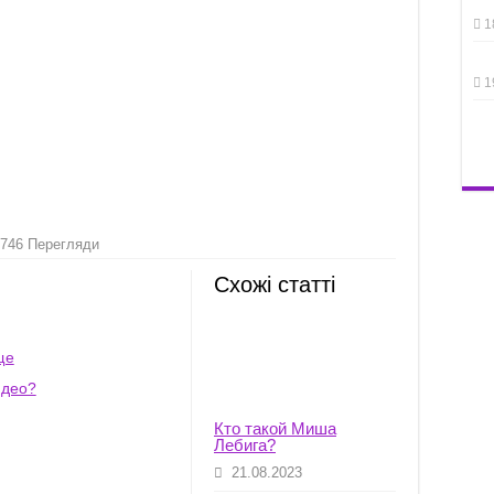
1
1
746 Перегляди
Схожі статті
ще
идео?
Кто такой Миша
Лебига?
21.08.2023