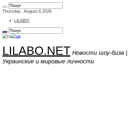
Thursday , August 6 2026
LILABO
LILABO.NET
Новости шоу-биза |
Украинские и мировые личности
Главная
Новости
Биографии
Актёры
Порноактеры
Блогеры
Дети знаменитостей
Жёны знаменитых людей
Журналисты
Комики
Модели
Мужья знаменитых женщин