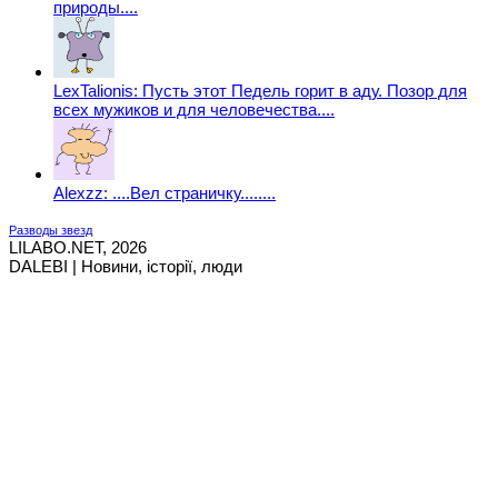
природы....
LexTalionis: Пусть этот Педель горит в аду. Позор для
всех мужиков и для человечества....
Alexzz: ....Вел страничку........
Разводы звезд
LILABO.NET, 2026
DALEBI | Новини, історії, люди