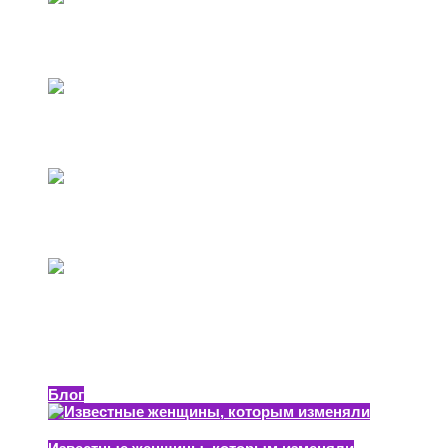
Кто такой Олег Соколов?
14.11.2019
Ивонн Макгиннесс
31.12.2023
Александр Татарников (DiezelSun)
17.05.2020
Джойс Баллантайн: легенда пинапа, частенько
рисовавшая себя
04.03.2020
Блог