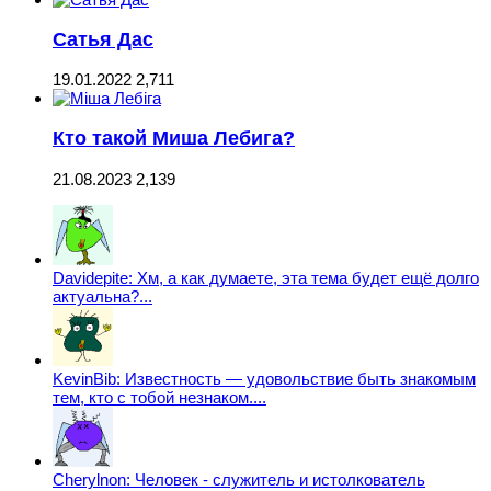
Сатья Дас
19.01.2022
2,711
Кто такой Миша Лебига?
21.08.2023
2,139
Davidepite: Хм, а как думаете, эта тема будет ещё долго
актуальна?...
KevinBib: Известность — удовольствие быть знакомым
тем, кто с тобой незнаком....
Cherylnon: Человек - служитель и истолкователь