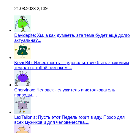
21.08.2023
2,139
Davidepite: Хм, а как думаете, эта тема будет ещё долго
актуальна?...
KevinBib: Известность — удовольствие быть знакомым
тем, кто с тобой незнаком....
Cherylnon: Человек - служитель и истолкователь
природы....
LexTalionis: Пусть этот Педель горит в аду. Позор для
всех мужиков и для человечества....