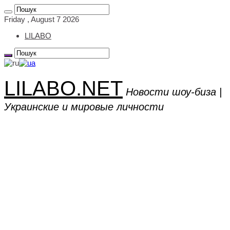
Friday , August 7 2026
LILABO
LILABO.NET
Новости шоу-биза |
Украинские и мировые личности
Главная
Новости
Биографии
Актёры
Порноактеры
Блогеры
Дети знаменитостей
Жёны знаменитых людей
Журналисты
Комики
Модели
Мужья знаменитых женщин