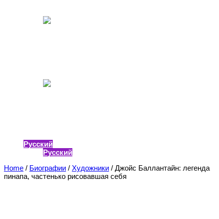
22.10.2021
Самые заядлые курильщики среди
зарубежных звёзд
13.01.2021
Стриптиз-клуб слил список звёздных клиентов
23.12.2020
Промо
Русский
Русский
Home
/
Биографии
/
Художники
/
Джойс Баллантайн: легенда
пинапа, частенько рисовавшая себя