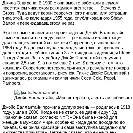
Джила Элвгрена. В 1930-е они вместе работали в самом
престижном чикагском рекламном агентстве — Stevens &
Gross. Туда ведут корни современного пинапа, иллюстрации
типа этой, из календаря 1955 года, опубликованного Shaw-
Barton и переиздававшегося не раз.
Это не самое знаменитое произведение Джойс Баллантайн,
самое знаменитое следующее — рекламная иллюстрация
для солнцезащитной косметики Coppertone, вышедшая в
1959 году. В данном случае за моделью тоже не пришлось
далеко ходить, ей выступила 3-летняя дочь художницы Шери
Брэнд Ирвин. За эту работу Джойс Баллантайн получила
сначала 2,5 тыс. $, а потом еще 2 тыс. $ в связи с тем, что
компания Coppertone потеряла оригинал в результате пожара
и попросила восстановить рисунок. Также Джойс Баллантайн
занималась рекламными кампаниями Coca-Cola, Pepsi,
Pampers.
Джойс Баллантайн, «Мне интересно, а есть ли поблизос
Джойс Баллантайн прожила долгую жизнь — родилась в 1918
году, ушла в 2006. Когда ее не стало, ее давний друг Эд
Франклин сказал, согласно NYT: «Она была иконой для
женщин в мужском мире, особенно когда дело доходило до
пинапа. Она была красивой и сама выступила моделью для
множества плакатов». Также он сказал, что ей не очень