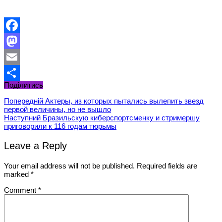
Facebook
Mastodon
Email
Поділитись
Share
Попередній
Актеры, из которых пытались вылепить звезд
первой величины, но не вышло
Наступний
Бразильскую киберспортсменку и стримершу
приговорили к 116 годам тюрьмы
Leave a Reply
Your email address will not be published.
Required fields are
marked
*
Comment
*