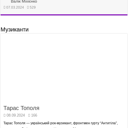
Валік Міхієнко
07.03.2024
529
Музиканти
Тарас Тополя
08.09.2024
166
Тарас Тополя — український рок-музикант, фронтмен гурту “Антитіла”,