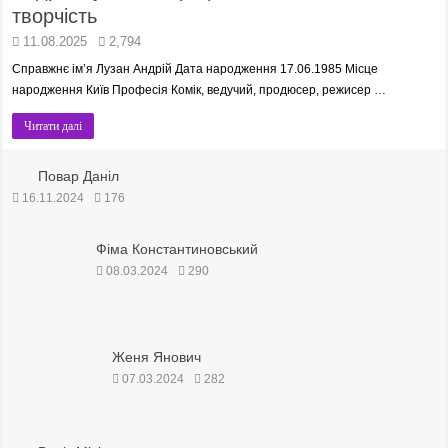
творчість
11.08.2025
2,794
Справжнє ім’я Лузан Андрій Дата народження 17.06.1985 Місце
народження Київ Професія Комік, ведучий, продюсер, режисер …
Читати далі
Повар Даніл
16.11.2024
176
Фіма Константиновський
08.03.2024
290
Женя Янович
07.03.2024
282