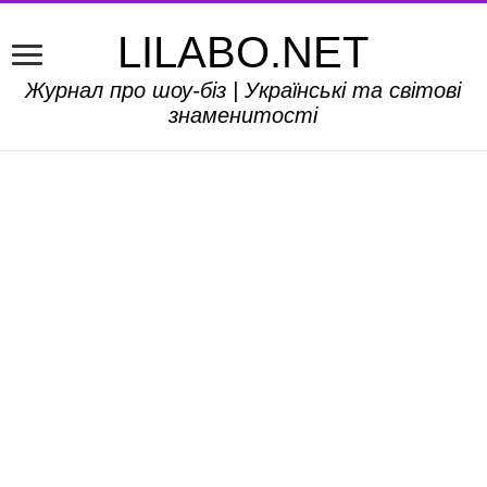
LILABO.NET
Журнал про шоу-біз | Українські та світові
знаменитості
Бред Пітт і Анджеліна Джолі завершують
шлюборозлучний процес