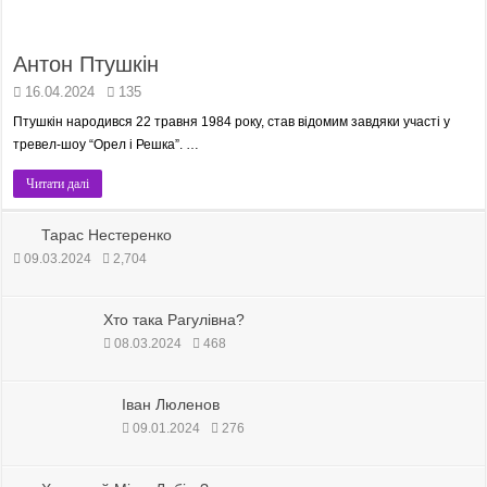
Антон Птушкін
16.04.2024
135
Птушкін народився 22 травня 1984 року, став відомим завдяки участі у
тревел-шоу “Орел і Решка”. …
Читати далі
Тарас Нестеренко
09.03.2024
2,704
Хто така Рагулівна?
08.03.2024
468
Іван Люленов
09.01.2024
276