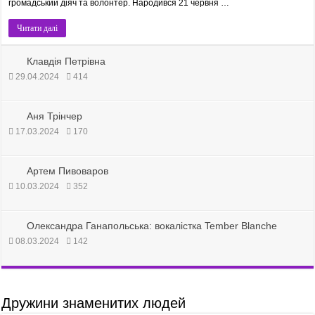
громадський діяч та волонтер. Народився 21 червня …
Читати далі
Клавдія Петрівна
29.04.2024
414
Аня Трінчер
17.03.2024
170
Артем Пивоваров
10.03.2024
352
Олександра Ганапольська: вокалістка Tember Blanche
08.03.2024
142
Дружини знаменитих людей