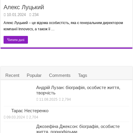
Алекс Луцький
10.01.2024
234
Алекс Луцький – це відома особистість, яка є генеральним директором
компанії Innovecs, а також її …
Читати далі
Recent
Popular
Comments
Tags
Андрій Лузан: біографія, особисте життя,
творчість
11.08.2025
2,794
Тарас Нестеренко
09.03.2024
2,704
Джозефіна Джексон: біографія, особисте
життя, порнофільми