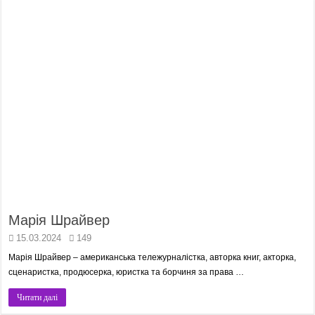
Марія Шрайвер
15.03.2024
149
Марія Шрайвер – американська тележурналістка, авторка книг, акторка,
сценаристка, продюсерка, юристка та борчиня за права …
Читати далі