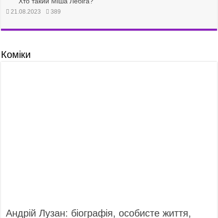
Хто такий Міша Лебіга?
21.08.2023
389
Коміки
Андрій Лузан: біографія, особисте життя,