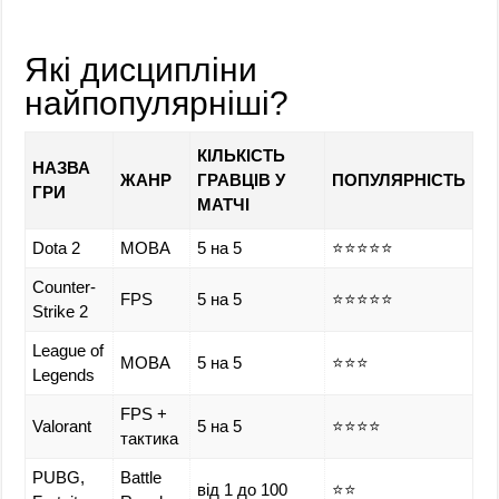
Які дисципліни
найпопулярніші?
КІЛЬКІСТЬ
НАЗВА
ЖАНР
ГРАВЦІВ У
ПОПУЛЯРНІСТЬ
ГРИ
МАТЧІ
Dota 2
MOBA
5 на 5
⭐⭐⭐⭐⭐
Counter-
FPS
5 на 5
⭐⭐⭐⭐⭐
Strike 2
League of
MOBA
5 на 5
⭐⭐⭐
Legends
FPS +
Valorant
5 на 5
⭐⭐⭐⭐
тактика
PUBG,
Battle
від 1 до 100
⭐⭐