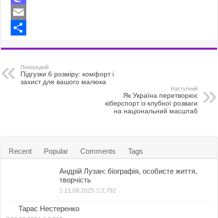
a
M
c
a
E
e
s
m
S
b
t
a
h
Попередній
o
o
i
a
Підгузки 6 розміру: комфорт і
захист для вашого малюка
o
d
l
r
Наступний
Як Україна перетворює
кіберспорт із клубної розваги
k
o
e
на національний масштаб
n
Recent
Popular
Comments
Tags
Андрій Лузан: біографія, особисте життя,
творчість
11.08.2025
2,792
Тарас Нестеренко