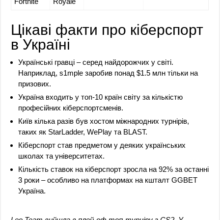
Fortnite
Royale
Цікаві факти про кіберспорт
в Україні
Українські гравці – серед найдорожчих у світі.
Наприклад, s1mple заробив понад $1.5 млн тільки на
призових.
Україна входить у топ-10 країн світу за кількістю
професійних кіберспортсменів.
Київ кілька разів був хостом міжнародних турнірів,
таких як StarLadder, WePlay та BLAST.
Кіберспорт став предметом у деяких українських
школах та університетах.
Кількість ставок на кіберспорт зросла на 92% за останні
3 роки – особливо на платформах на кшталт GGBET
Україна.
Leo Team вийшла в плей-оф топ-турніру з CS2. У