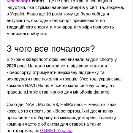
Кіберспорт
спорт
– це не просто ігри, а повноцінна
індустрія, яка стрімко набирає обертів у світі та, зокрема,
в Україні. Якщо ще 10 років тому це було хобі для
ентузіастів, сьогодні кіберспорт прирівнюють до
традиційного спорту, а міжнародні турніри приносять
мільйонні прибутки.
З чого все почалося?
В Україні кіберспорт офіційно визнали видом спорту у
2020
році. Це дало можливість відкривати школи
кіберспорту, отримувати державну підтримку та
виховувати нове покоління гравців. Уже тоді українська
команда NAVI (Natus Vincere) мала світову славу, а її
гравець s1mple став іконою для мільйонів фанатів.
Сьогодні NAVI, Monte, B8, HellRaisers – імена, які знає
кожен, хто стежить за кіберспортом. Їхні досягнення
прославляють Україну на міжнародній арені. І саме ці
команди часто є об’єктом для ставок на таких
платформах, як
GGBET Україна
.