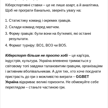
Кіберспортивні ставки – це не лише азарт, а й аналітика.
Щоб не програти банально, зверніть увагу на:
Статистику команд і окремих гравців.
Склади команд перед матчем.
Форму гравців: були вони на буткемпі, які останні
результати.
Формат турніру: BO1, BO3 чи BO5.
Кіберспорт більше не просто хобі
– це кар’єра,
індустрія, культура. Україна впевнено тримається у
світовому топі завдяки талановитим гравцям, організаціям
і активним вболівальникам. А для тих, хто хоче поєднати
пристрасть до гри з можливістю виграти –
GGBET
Україна
відкриває великі горизонти. Не обмежуйте себе
переглядом – станьте частиною гри.