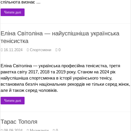
спільнота визнає …
Читати далі
Еліна Світоліна — найуспішніша українська
тенісистка
16.11.2024
Спортсмени
0
Еліна Світоліна — українська професійна тенісистка, третя
ракетка світу 2017, 2018 та 2019 року. Станом на 2024 рік
найуспішніша спортсменка в історії українського тенісу,
встановила безліч національних рекордів не тільки серед жінок,
але й також серед чоловіків.
Читати далі
Тарас Тополя
08.09.2024
Музиканти
0