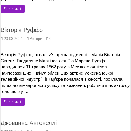
Читати далі
Вікторія Руффо
20.03.2024
Актори
0
Вікторія Руффо, повне ім’я при народженні – Марія Вікторія
Євгенія Гвадалупе Мартінес дел Ріо Морено-Руффо
народилася 31 травня 1962 року в Мехіко, є однією з
найповажніших і найулюбленіших актрис мексиканської
телевізійної індустрії. Її кар’єра почалася в юності, проклала
шлях до міжнародного успіху та визнання, роблячи її як актрису
головною у …
Читати далі
Джованна Антонеллі