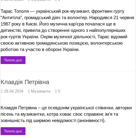
Тарас Тополя — український рок-музикант, фронтмен гурту
“Антитіла”, громадський діяч та волонтер. Народився 21 червня
1987 року в Києві. Його музична кар’єра почалася ще в
дитинстві, привела до створення одного з найпопулярніших
рок-гуртів України. Окрім музичної діяльності, Тарас відомий
своєю активною громадянською позицією, волонтерською
роботою та участю в обороні України.
Читати далі
Клавдія Петрівна
29.04.2024
Музиканти
0
Клавдія Петрівна – це псевдонім української співачки, авторки
пісень та музикантки, котра ховає своє справжнє ім’я та
зовнішність під ширмою невідомості (анонімності).
Читати далі