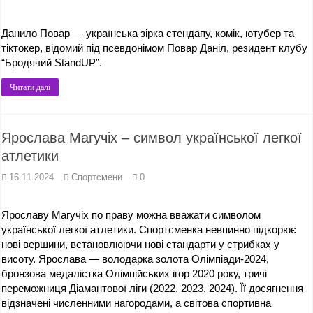
Данило Повар — українська зірка стендапу, комік, ютубер та
тіктокер, відомий під псевдонімом Повар Даніл, резидент клубу
“Бродячий StandUP”.
Читати далі
Ярослава Магучіх – символ української легкої
атлетики
16.11.2024
Спортсмени
0
Ярославу Магучіх по праву можна вважати символом
української легкої атлетики. Спортсменка невпинно підкорює
нові вершини, встановлюючи нові стандарти у стрибках у
висоту. Ярослава — володарка золота Олімпіади-2024,
бронзова медалістка Олімпійських ігор 2020 року, тричі
переможниця Діамантової ліги (2022, 2023, 2024). Її досягнення
відзначені численними нагородами, а світова спортивна