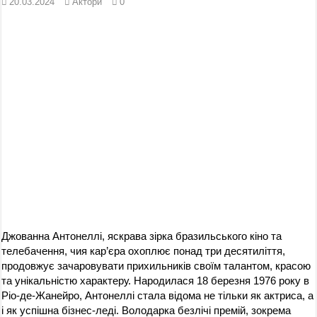
20.03.2024
Актори
0
Джованна Антонеллі, яскрава зірка бразильського кіно та
телебачення, чия кар’єра охоплює понад три десятиліття,
продовжує зачаровувати прихильників своїм талантом, красою
та унікальністю характеру. Народилася 18 березня 1976 року в
Ріо-де-Жанейро, Антонеллі стала відома не тільки як актриса, а
і як успішна бізнес-леді. Володарка безлічі премій, зокрема