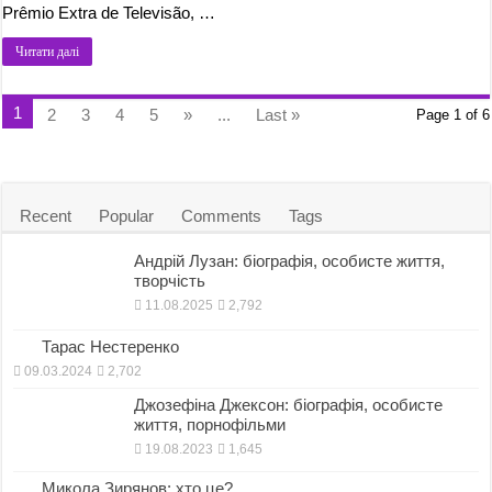
Prêmio Extra de Televisão, …
Читати далі
1
2
3
4
5
»
...
Last »
Page 1 of 6
Recent
Popular
Comments
Tags
Андрій Лузан: біографія, особисте життя,
творчість
11.08.2025
2,792
Тарас Нестеренко
09.03.2024
2,702
Джозефіна Джексон: біографія, особисте
життя, порнофільми
19.08.2023
1,645
Микола Зирянов: хто це?