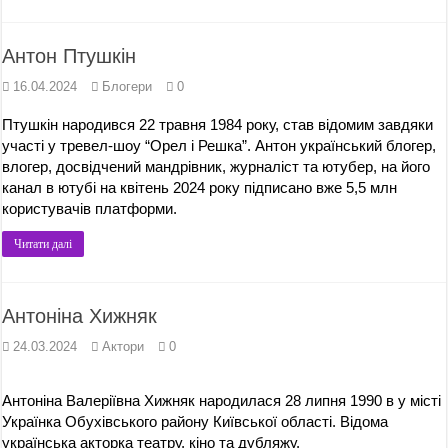
Антон Птушкін
16.04.2024
Блогери
0
Птушкін народився 22 травня 1984 року, став відомим завдяки
участі у тревел-шоу “Орел і Решка”. Антон український блогер,
влогер, досвідчений мандрівник, журналіст та ютубер, на його
канал в ютубі на квітень 2024 року підписано вже 5,5 млн
користувачів платформи.
Читати далі
Антоніна Хижняк
24.03.2024
Актори
0
Антоніна Валеріївна Хижняк народилася 28 липня 1990 в у місті
Українка Обухівського району Київської області. Відома
українська акторка театру, кіно та дубляжу.