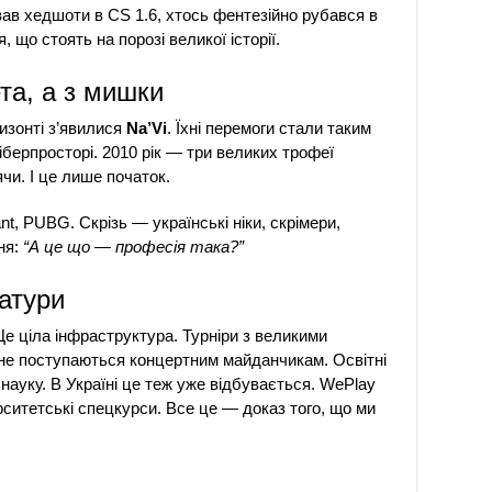
вав хедшоти в CS 1.6, хтось фентезійно рубався в
я, що стоять на порозі великої історії.
ета, а з мишки
изонті з’явилися
Na’Vi
. Їхні перемоги стали таким
кіберпросторі. 2010 рік — три великих трофеї
чи. І це лише початок.
ant, PUBG. Скрізь — українські ніки, скрімери,
ня:
“А це що — професія така?”
атури
Це ціла інфраструктура. Турніри з великими
і не поступаються концертним майданчикам. Освітні
науку. В Україні це теж уже відбувається. WePlay
ерситетські спецкурси. Все це — доказ того, що ми