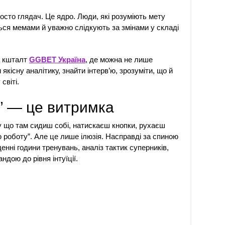
осто глядач. Це ядро. Люди, які розуміють мету
яться мемами й уважно слідкують за змінами у складі
а кшталт
GGBET Україна
, де можна не лише
 якісну аналітику, знайти інтерв’ю, зрозуміти, що й
світі.
” — це витримка
ну що там сидиш собі, натискаєш кнопки, рухаєш
 роботу”. Але це лише ілюзія. Насправді за спиною
нні години тренувань, аналіз тактик суперників,
ндою до рівня інтуїції.