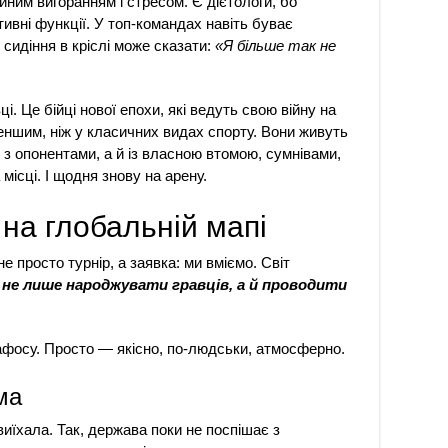
йним вигоранням і стресом. Є дієтологи, бо
ивні функції. У топ-командах навіть буває
 сидіння в кріслі може сказати:
«Я більше так не
. Це бійці нової епохи, які ведуть свою війну на
 меншим, ніж у класичних видах спорту. Вони живуть
 з опонентами, а й із власною втомою, сумнівами,
 місці. І щодня знову на арену.
 на глобальній мапі
е просто турнір, а заявка: ми вміємо. Світ
 не лише народжувати гравців, а й проводити
пафосу. Просто — якісно, по-людськи, атмосферно.
ма
 виїхала. Так, держава поки не поспішає з