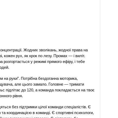
 концентрації. Жодних зволікань, жодної права на
рі, кожен рух, як крок по лезу. Промах — і виліт.
а розгортається у режимі прямого ефіру, і тебе
юдей.
м на руки”. Потрібна бездоганна моторика,
ищувача, але цього замало. Головне — тримати
ьс підлітає до 120, а команда покладається на твоє
онного рівня.
яться без підтримки цілої команди спеціалістів. Є
и та координацією в команді. Є спортивні психологи,