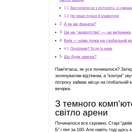
Вистрілили не з пістолета, а з мишк
Не лише пульти й клавіатури
А як же фанати?
Це не “задротство” — це витримка
Київ — нова точка на глобальній м
Проблеми? Та де їх нема
Що буде завтра?
Пам’ятаєш, як усе починалося? Затерт
зеленуватим відтінком, а “контра” зву
потроху займає місце на глобальній мап
вечірки.
З темного комп’ют
світло арени
Починалося все скромно. Старі “двійки
Б” і пінг за 100. Але навіть тоді щос