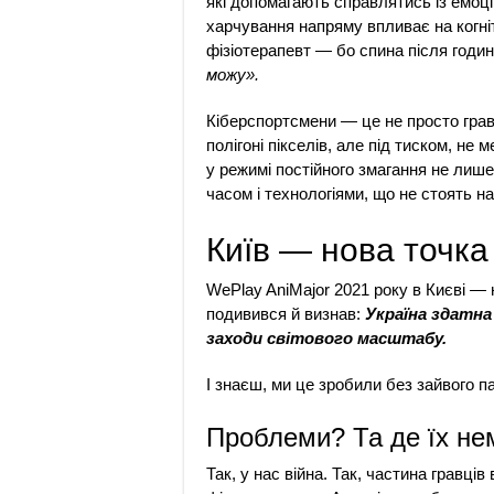
які допомагають справлятись із емоці
харчування напряму впливає на когніт
фізіотерапевт — бо спина після годин
можу».
Кіберспортсмени — це не просто гравці
полігоні пікселів, але під тиском, не
у режимі постійного змагання не лише
часом і технологіями, що не стоять на
Київ — нова точка
WePlay AniMajor 2021 року в Києві — н
подивився й визнав:
Україна здатна
заходи світового масштабу.
І знаєш, ми це зробили без зайвого 
Проблеми? Та де їх не
Так, у нас війна. Так, частина гравців