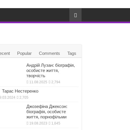
ecent
Popular
Comments
Tags
Андрій Лузан: біографія,
особисте життя,
творчість
11.08.2025
2,794
Тарас Нестеренко
9.03.2024
2,705
Джозефіна Джексон:
біографія, особисте
життя, порнофільми
19.08.2023
1,645