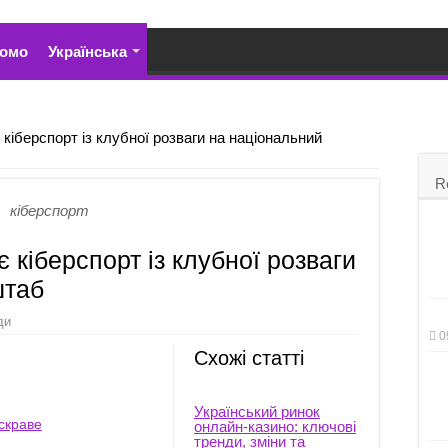
омо
Українська
кіберспорт із клубної розваги на національний
R
кіберспорт
 кіберспорт із клубної розваги
штаб
ди
0
Схожі статті
Український ринок
скраве
онлайн-казино: ключові
тренди, зміни та