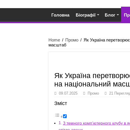
Головна
Біографії
Блог
Пр
Home
/
Промо
/
Як Україна перетворює 
масштаб
Як Україна перетворює
на національний мас
09.07.2025
Промо
21 Перегля
Зміст
З темного комп’ютерного клубу в я
світло арени