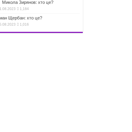
Микола Зирянов: хто це?
1.08.2023
1,184
ман Щербан: хто це?
5.08.2023
1,016