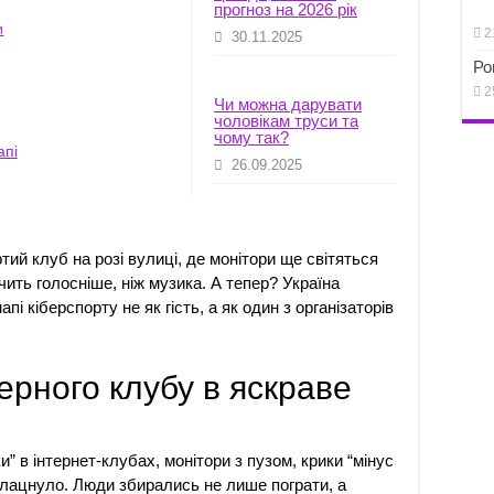
прогноз на 2026 рік
и
2
30.11.2025
Ро
2
Чи можна дарувати
чоловікам труси та
чому так?
апі
26.09.2025
ий клуб на розі вулиці, де монітори ще світяться
чить голосніше, ніж музика. А тепер? Україна
і кіберспорту не як гість, а як один з організаторів
ерного клубу в яскраве
” в інтернет-клубах, монітори з пузом, крики “мінус
ь клацнуло. Люди збирались не лише пограти, а