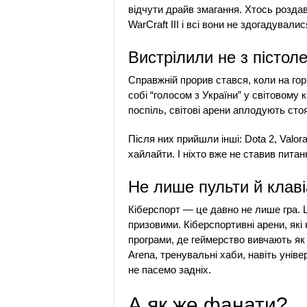
відчути драйв змагання. Хтось розда
WarCraft III і всі вони не здогадувалис
Вистрілили не з пістол
Справжній прорив стався, коли на гор
собі “голосом з України” у світовому 
поспіль, світові арени аплодують стоя
Після них прийшли інші: Dota 2, Valor
хайлайти. І ніхто вже не ставив питан
Не лише пульти й клаві
Кіберспорт — це давно не лише гра. 
призовими. Кіберспортивні арени, як
програми, де геймерство вивчають як 
Arena, тренувальні хаби, навіть унів
не пасемо задніх.
А як же фанати?