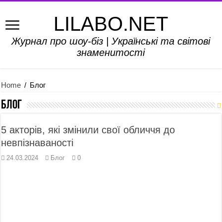
LILABO.NET
Журнал про шоу-біз | Українські та світові
знаменитості
Home
/
Блог
Блог
5 акторів, які змінили свої обличчя до
невпізнаваності
24.03.2024
Блог
0