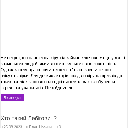
Не секрет, що пластична хірургія займає ключове місце у житті
знаменитих людей, яким кортить змінити свою зовнішність.
Однак за цим прагненням інколи стоїть не зовсім те, що
очікують зірки. Для деяких акторів похід до хірурга призвів до
таких наслідків, що до сьогодні викликає жах та обурення
серед шанувальників. Перейдемо до …
Читати далі
Хто такий Лебігович?
25.08.2023
Блог
,
Новини
0