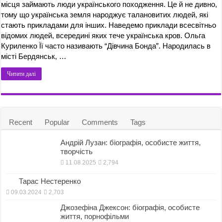
місця займають люди українського походження. Це й не дивно,
тому що українська земля народжує талановитих людей, які
стають прикладами для інших. Наведемо приклади всесвітньо
відомих людей, всередині яких тече українська кров. Ольга
Куриленко Її часто називають “Дівчина Бонда”. Народилась в
місті Бердянськ, …
Читати далі
Recent
Popular
Comments
Tags
Андрій Лузан: біографія, особисте життя,
творчість
11.08.2025
2,794
Тарас Нестеренко
09.03.2024
2,703
Джозефіна Джексон: біографія, особисте
життя, порнофільми