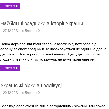
Читати далі
Найбільші зрадники в історії України
27.12.2022
Блог
0
Наша держава, від коли стала незалежною, потерпає від
сорому за своїх зрадників. Їх нараховується не один і не два, а
десятки… Поговоримо про найбільших. Це буде список тих
людей, які вчинили, м’яко кажучи, не дуже правильні речі.
Читати далі
Українські зірки в Голлівуді
20.12.2022
Блог
0
Голлівуд славиться не лише закордонними зірками, там почесні