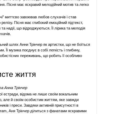
ння. Пісня має яскравий мелодійний мотив та легко
“Очі” миттєво завоював любов слухачів і став
 релізу. Пісня має глибокий емоційний підтекст,
та надії, що відроджуються. Її лірика та мелодія
ухачів.
льний шлях Анни Трінчер як артистки, що не боїться
 Її музика поєднує в собі легкість і глибину,
обистісних переживань, що робить її особливо
исте життя
та Анна Трінчер
кої естради, відома не лише своїм вокальним
, але й своїм особистим життям, яке завжди
иків і преси. Завдяки активній присутності в
gram, Аня Трінчер ділиться з фанатами яскравими