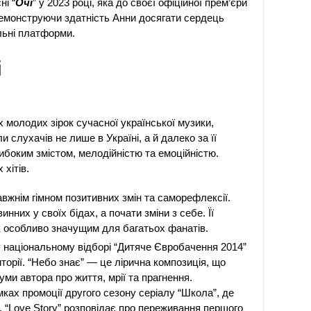
ні “
Очі
” у 2023 році, яка до своєї офіційної прем’єри
демонструючи здатність Анни досягати сердець
альні платформи.
і
х молодих зірок сучасної української музики,
 слухачів не лише в Україні, а й далеко за її
либоким змістом, мелодійністю та емоційністю.
 хітів.
равжнім гімном позитивних змін та саморефлексії.
нних у своїх бідах, а почати зміни з себе. Її
к особливо значущим для багатьох фанатів.
 у національному відборі “Дитяче Євробачення 2014”
торії. “Небо знає” — це лірична композиція, що
уми автора про життя, мрії та прагнення.
мках промоції другого сезону серіалу “Школа”, де
. “Love Story” розповідає про переживання першого