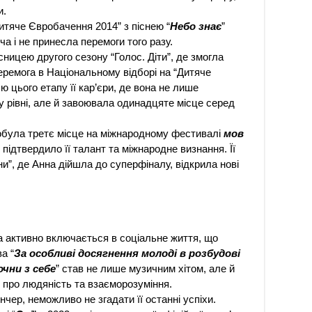
и.
итяче Євробачення 2014” з піснею “
Небо знає
”
ча і не принесла перемоги того разу.
сницею другого сезону “Голос. Діти”, де змогла
перемога в Національному відборі на “Дитяче
 цього етапу її кар’єри, де вона не лише
 рівні, але й завоювала одинадцяте місце серед
обула третє місце на міжнародному фестивалі
мов
 підтвердило її талант та міжнародне визнання. Її
ни”, де Анна дійшла до суперфіналу, відкрила нові
активно включається в соціальне життя, що
а “
За особливі досягнення молоді в розбудові
очни з себе
” став не лише музичним хітом, але й
про людяність та взаєморозуміння.
чер, неможливо не згадати її останні успіхи.