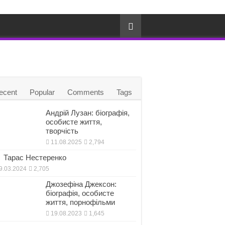
ecent
Popular
Comments
Tags
Андрій Лузан: біографія,
особисте життя,
творчість
11.08.2025
2,794
Тарас Нестеренко
9.03.2024
2,705
Джозефіна Джексон:
біографія, особисте
життя, порнофільми
19.08.2023
1,645