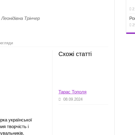
2
 Леонідівна Трінчер
Ро
2
регляди
Схожі статті
Тарас Тополя
08.09.2024
рка української
ия творчість і
увальників.