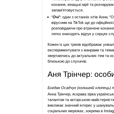
кохання, юнацькі мрії та розчарува
запам’ятовується.
“
Очі
“: один з останніх хітів Анни, 
вірусним на TikTok ще до офіційного
розповідаючи про втрачене кохання 
легко знаходять відгук у серцях сл
Кожен із цих треків відображає уніка
експериментувати з жанрами та темами.
звертаючись до актуальних тем та ос
близькою до слухачів.
Аня Трінчер: особ
Богдан Осадчук (колишній хлопець) 
Анна Трінчер, яскрава зірка українсь
талантом та акторською майстерністю
викликає значний інтерес у шанувальн
соціальних мережах, зокрема в Insta