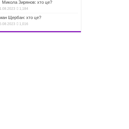
Микола Зирянов: хто це?
1.08.2023
1,184
ман Щербан: хто це?
5.08.2023
1,016