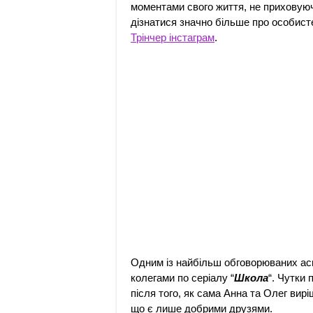
моментами свого життя, не приховуюч
дізнатися значно більше про особисте
Трінчер інстаграм
.
Одним із найбільш обговорюваних асп
колегами по серіалу “
Школа
“. Чутки
після того, як сама Анна та Олег вир
що є лише добрими друзями.