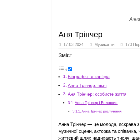
Анна
Аня Трінчер
17.03.2024
Музиканти
170 Пе
Зміст
Біографія та кар’єра
Анна Трінчер: пісні
Аня Трінчер: особисте життя
Анна Трінчер і Волошин
Анна Трінчер розлучення
Анна Трінчер — це молода, яскрава зі
музичної сцени, акторка та співачка, ч
життєвий шлях надихають тисячі шан