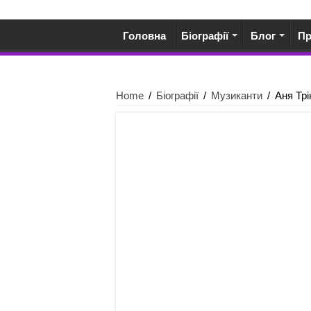
Головна
Біографії
Блог
П
Home
/
Біографії
/
Музиканти
/
Аня Трі