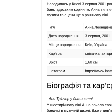
Народилась у Києві 3 серпня 2001 рок
бангладеським корінням, Анна вияви
музики та сцени ще в ранньому віці.
Ім’я
Анна Леонідівн
Дата народження
3 серпня, 2001
Місце народження
Київ, Україна
Кар’єра
співачка, актор
Зріст
1,60 см
Інстаграм
https://www.inst
Біографія та кар’є
Аня Трінчер у дитинстві
У шестирічному віці Анна почала свою
бандурі в музичній школі. Вже у дев’