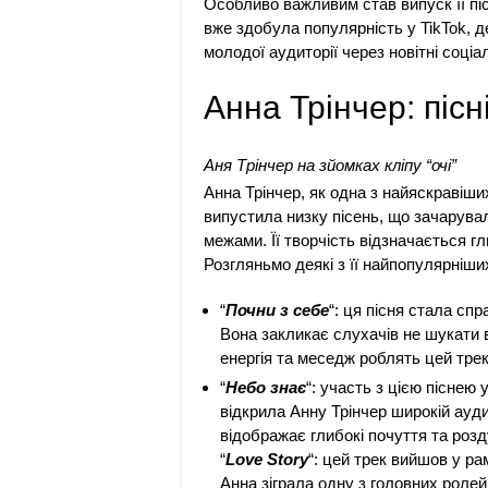
Особливо важливим став випуск її піс
вже здобула популярність у TikTok, 
молодої аудиторії через новітні соці
Анна Трінчер: пісн
Аня Трінчер на зйомках кліпу “очі”
Анна Трінчер, як одна з найяскравіши
випустила низку пісень, що зачарували
межами. Її творчість відзначається г
Розгляньмо деякі з її найпопулярніших
“
Почни з себе
“: ця пісня стала сп
Вона закликає слухачів не шукати ви
енергія та меседж роблять цей тре
“
Небо знає
“: участь з цією піснею
відкрила Анну Трінчер широкій ауди
відображає глибокі почуття та розд
“
Love Story
“: цей трек вийшов у ра
Анна зіграла одну з головних ролей