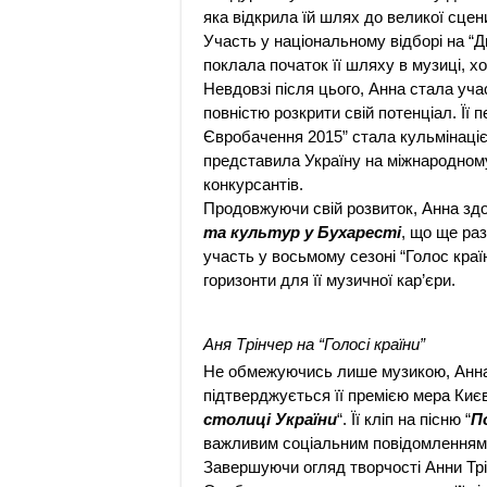
яка відкрила їй шлях до великої сцен
Участь у національному відборі на “Д
поклала початок її шляху в музиці, хо
Невдовзі після цього, Анна стала уча
повністю розкрити свій потенціал. Її 
Євробачення 2015” стала кульмінацією
представила Україну на міжнародному
конкурсантів.
Продовжуючи свій розвиток, Анна зд
та культур у Бухаресті
, що ще раз
участь у восьмому сезоні “Голос краї
горизонти для її музичної кар’єри.
Аня Трінчер на “Голосі країни”
Не обмежуючись лише музикою, Анна 
підтверджується її премією мера Києв
столиці України
“. Її кліп на пісню “
П
важливим соціальним повідомленням 
Завершуючи огляд творчості Анни Трін