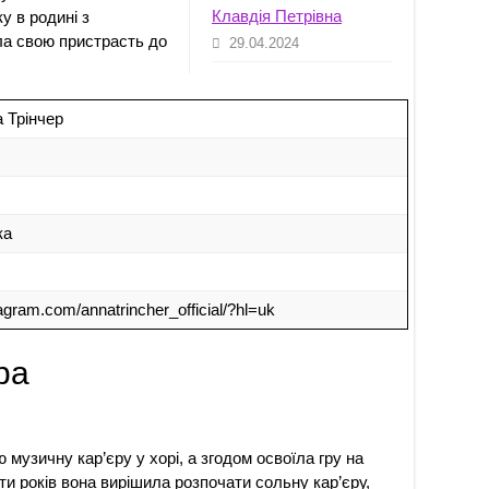
Клавдія Петрівна
у в родині з
ла свою пристрасть до
29.04.2024
а Трінчер
ка
agram.com/annatrincher_official/?hl=uk
ра
 музичну кар’єру у хорі, а згодом освоїла гру на
яти років вона вирішила розпочати сольну кар’єру,