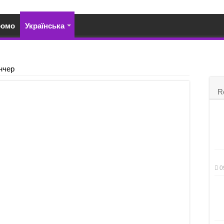
ромо
Українська
нчер
R
0