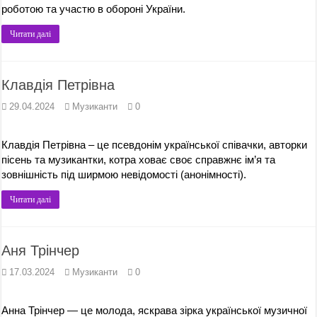
роботою та участю в обороні України.
Читати далі
Клавдія Петрівна
29.04.2024
Музиканти
0
Клавдія Петрівна – це псевдонім української співачки, авторки
пісень та музикантки, котра ховає своє справжнє ім’я та
зовнішність під ширмою невідомості (анонімності).
Читати далі
Аня Трінчер
17.03.2024
Музиканти
0
Анна Трінчер — це молода, яскрава зірка української музичної