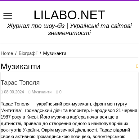
LILABO.NET
Журнал про шоу-біз | Українські та світові
знаменитості
Home
/
Біографії
/
Музиканти
Музиканти
Тарас Тополя
08.09.2024
Музиканти
0
Тарас Тополя — український рок-музикант, фронтмен гурту
“Антитіла”, громадський діяч та волонтер. Народився 21 червня
1987 року в Києві. Його музична кар’єра почалася ще в
дитинстві, привела до створення одного з найпопулярніших
рок-гуртів України. Окрім музичної діяльності, Тарас відомий
своєю активною громадянською позицією, волонтерською