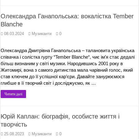
Олександра Ганапольська: вокалістка Tember
Blanche
08.03.2024
Музиканти
0
Олександра Дмитрівна Ганапольська – талановита українська
співачка і солістка гурту “Tember Blanche“, чиє ім’я стає дедалі
більш визнаним у світі музики. Народившись 2001 року в
Житомирі, вона з самого дитинства мала чарівний голос, який
став ключем до її успішної кар’єри. Давайте занурюємося
глибше в її творчий світ і досліджуємо, як …
Читати далі
Юрій Каплан: біографія, особисте життя і
творчість
25.08.2023
Музиканти
0