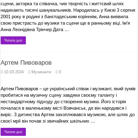
сцени, акторка та співачка, чия творчість і життєвий шлях
надихають тисячі шанувальників. Народилась у Києві 3 серпня
2001 року в родині з бангладеським корінням, Анна виявила
свою пристрасть до музики та сцени ще в ранньому віці. Ім’я
Анна Леонідівна Трінчер Дата …
Читати далі
Артем Пивоваров
10.03.2024
Музиканти
0
Артем Пивоваров – це український співак і музикант, який зумів
пробитися на музичну сцену завдяки своєму таланту і
нестандартному підходу до створення музики. Його історія
почалася в маленькому місті Вовчанськ, де він народився і
виріс. З дитинства Артем захоплювався музикою, але шлях до
своєї мрії він почав зі звичайних шкільних …
Читати далі