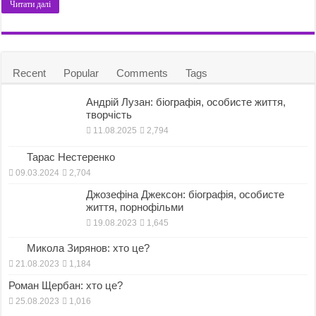
Читати далі
Recent
Popular
Comments
Tags
Андрій Лузан: біографія, особисте життя,
творчість
11.08.2025
2,794
Тарас Нестеренко
09.03.2024
2,704
Джозефіна Джексон: біографія, особисте
життя, порнофільми
19.08.2023
1,645
Микола Зирянов: хто це?
21.08.2023
1,184
Роман Щербан: хто це?
25.08.2023
1,016