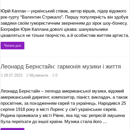
Юрій Каплан – український співак, автор віршів, лідер відомого
рок-гурту “Валентин Стрикало”. Першу популярність він здобув
завдяки своїм гумористичним зверненням до зірок шоу-бізнесу.
Біографія Юрія Каплана доволі цікава: шанувальники
цікавляться не тільки творчістю, а й особистим життям артиста.
Читати далі
Леонард Бернстайн: гармонія музики і життя
29.07.2023
Музиканти
0
Леонард Бернстайн – легенда американської музики, відомий
американський диригент, композитор, піаніст, викладач, а також
просвітник, за походженням єврей та українець. Народився 25
серпня 1918 року в місті Лоренс у сім’ї українських євреїв.
Родина проживала у місті Рівне, яка під час репресій змушена
була переїхати до іншої країни. Музика стала його …