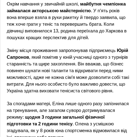
Окрім навчання у звичайній школі,
майбутня чемпіонка
займалася акторською майстерністю
. У п’ять років
вона вперше взяла в руки ракетку й твердо заявила, що
теж хоче грати у теніс та перевершить брата. Коли
дівчинці виповнилося 13, родина переїхала до Харкова в
пошуках кращих перспектив для дітей.
Зміну місця проживання запропонував підприємець
Юрій
Сапронов
, який помітив у юній учасниці одного з турнірів
старанність та щире захоплення. Він вважав, що бізнес
повинен шукати нові таланти та відкривати перед ними
можливості, адже не кожна сім’я може дозволити собі такі
витрати. Для нього особисто було важливо довести, що
Україна здатна виховати тенісиста світового рівня.
За спогадами матері, Еліна лише одного разу запізнилася
на тренування, але загалом суворо дотримувалася
режиму:
щодня 3 години загальної фізичної
підготовки та 2 години тенісу
. Олена з усмішкою
згадувала, як у 8 років юна спортсменка відмовилася від