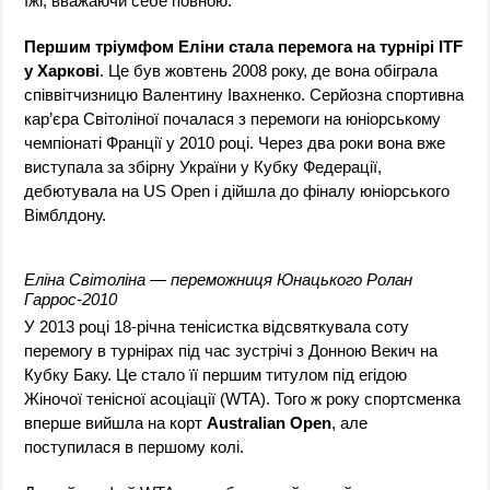
їжі, вважаючи себе повною.
Першим тріумфом Еліни стала перемога на турнірі ITF
у Харкові
. Це був жовтень 2008 року, де вона обіграла
співвітчизницю Валентину Івахненко. Серйозна спортивна
кар’єра Світоліної почалася з перемоги на юніорському
чемпіонаті Франції у 2010 році. Через два роки вона вже
виступала за збірну України у Кубку Федерації,
дебютувала на US Open і дійшла до фіналу юніорського
Вімблдону.
Еліна Світоліна — переможниця Юнацького Ролан
Гаррос-2010
У 2013 році 18-річна тенісистка відсвяткувала соту
перемогу в турнірах під час зустрічі з Донною Векич на
Кубку Баку. Це стало її першим титулом під егідою
Жіночої тенісної асоціації (WTA). Того ж року спортсменка
вперше вийшла на корт
Australian Open
, але
поступилася в першому колі.