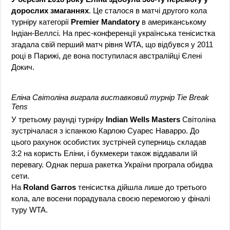
дорослих змаганнях
. Це сталося в матчі другого кола
турніру категорії
Premier Mandatory
в американському
Індіан-Веллсі. На прес-конференції українська тенісистка
згадала свій перший матч рівня WTA, що відбувся у 2011
році в Парижі, де вона поступилася австралійці Єлені
Докич.
Еліна Світоліна виграла виставковий турнір Tie Break
Tens
У третьому раунді турніру
Indian Wells Masters
Світоліна
зустрічалася з іспанкою Карлою Суарес Наварро. До
цього рахунок особистих зустрічей суперниць складав
3:2 на користь Еліни, і букмекери також віддавали їй
перевагу. Однак перша ракетка України програла обидва
сети.
На
Roland Garros
тенісистка дійшла лише до третього
кола, але восени порадувала своєю перемогою у фіналі
туру WTA.