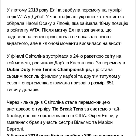
У лютому 2018 року Еліна здобула перемогу на турнірі
серії WTA у Дубаї. У чвертьфіналі українська тенісистка
обіграла Наомі Осаку з Японії, яка займала 48-му позицію
в рейтингу WTA. Після матчу Еліна зазначила, що
задоволена своєю грою, хоча і не показала нічого
видатного, але в ключові моменти виявилася на висоті.
У фіналі Світоліна зустрілася з 24-ю ракеткою світу на
той момент, росіянкою Дар’єю Касаткіною. За перемогу в
Dubai Duty Free Tennis Championships
, що стала
сьомим поспіль фіналом у кар’єрі та другим титулом у
сезоні, спортсменка отримала призові в розмірі 651
тисячу доларів.
Через кілька днів Світоліна стала переможницею
виставкового турніру
Tie Break Tens
за системою тай-
брейку, вперше організованого в США. Окрім Еліни, у
змаганнях брали участь сестри Вільямс та Маріон
Бартолі.
У березні 2018 року Еліна здобула 300-ту перемогу у