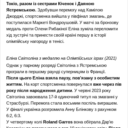
Токіо, разом із сестрами Кіченок і Даяною
Ястремською.
Здобувши перемогу над Камілою
Джорджі, спортсменка вийшла у півфінал змагань, де
поступилася Маркеті Вондроушовій. У матчі за бронзову
медаль проти Олени Рибакіної Еліна зуміла переломити
хід зустрічі та принести своїй країні першу в історії
олімпійську нагороду в тенісі.
Еліна Світоліна з медаллю на Олімпійських іграх (2021)
Однак у парному розряді Світоліна з Ястремською
програли в першому раунді суперницям із Франції.
Після цього Еліна взяла паузу, пов’язану з особистим
життям.
На корт спортсменка повернулася
вже через пів
року після народження дитини
. У червні 2023 року
Світоліна завоювала 17-й одиночний титул на змаганні у
Страсбурзі. Перемога стала восьмим поспіль виграшем.
У фіналі українка розгромила Анну Блінкову з рахунком
6:2, 6:3.
У четвертому колі
Roland Garros
вона обіграла Дар’ю