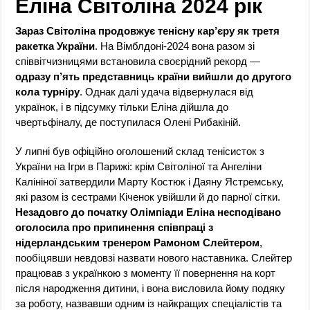
Еліна Світоліна 2024 рік
Зараз Світоліна продовжує тенісну кар’єру як третя
ракетка України
. На Вімблдоні-2024 вона разом зі
співвітчизницями встановила своєрідний рекорд —
одразу п’ять представниць країни вийшли до другого
кола турніру
. Однак далі удача відвернулася від
українок, і в підсумку тільки Еліна дійшла до
чвертьфіналу, де поступилася Олені Рибакіній.
У липні був офіційно оголошений склад тенісисток з
України на Ігри в Парижі: крім Світоліної та Ангеліни
Калініної затвердили Марту Костюк і Даяну Ястремську,
які разом із сестрами Кіченок увійшли й до парної сітки.
Незадовго до початку Олімпіади Еліна несподівано
оголосила про припинення співпраці з
нідерландським тренером Рамоном Слейтером
,
пообіцявши невдовзі назвати нового наставника. Слейтер
працював з українкою з моменту її повернення на корт
після народження дитини, і вона висловила йому подяку
за роботу, назвавши одним із найкращих спеціалістів та