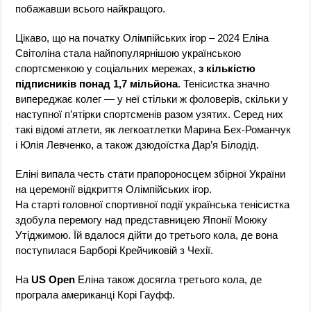
побажавши всього найкращого.
Цікаво, що на початку Олімпійських ігор – 2024 Еліна
Світоліна стала найпопулярнішою українською
спортсменкою у соціальних мережах,
з кількістю
підписників понад 1,7 мільйона
. Тенісистка значно
випереджає колег — у неї стільки ж фоловерів, скільки у
наступної п’ятірки спортсменів разом узятих. Серед них
такі відомі атлети, як легкоатлетки Марина Бех-Романчук
і Юлія Левченко, а також дзюдоїстка Дар’я Білодід.
Еліні випала честь стати прапороносцем збірної України
на церемонії відкриття Олімпійських ігор.
На старті головної спортивної події українська тенісистка
здобула перемогу над представницею Японії Моюку
Утіджимою. Їй вдалося дійти до третього кола, де вона
поступилася Барборі Крейчиковій з Чехії.
На
US Open
Еліна також досягла третього кола, де
програла американці Корі Гауфф.