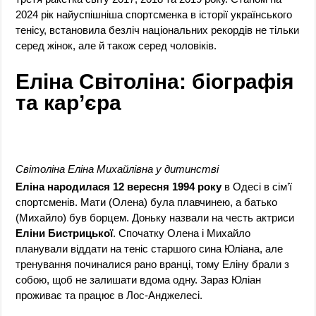
2024 рік найуспішніша спортсменка в історії українського
тенісу, встановила безліч національних рекордів не тільки
серед жінок, але й також серед чоловіків.
Еліна Світоліна: біографія
та кар’єра
Світоліна Еліна Михайлівна у дитинстві
Еліна народилася 12 вересня 1994 року
в Одесі в сім’ї
спортсменів. Мати (Олена) була плавчинею, а батько
(Михайло) був борцем. Доньку назвали на честь актриси
Еліни Бистрицької
. Спочатку Олена і Михайло
планували віддати на теніс старшого сина Юліана, але
тренування починалися рано вранці, тому Еліну брали з
собою, щоб не залишати вдома одну. Зараз Юліан
проживає та працює в Лос-Анджелесі.