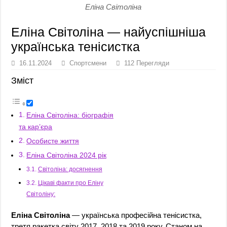
Еліна Світоліна
Еліна Світоліна — найуспішніша
українська тенісистка
16.11.2024
Спортсмени
112 Перегляди
Зміст
Еліна Світоліна: біографія
та кар’єра
Особисте життя
Еліна Світоліна 2024 рік
Світоліна: досягнення
Цікаві факти про Еліну
Світоліну:
Еліна Світоліна
— українська професійна тенісистка,
третя ракетка світу 2017, 2018 та 2019 року. Станом на