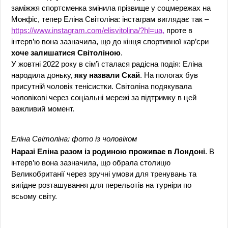
заміжжя спортсменка змінила прізвище у соцмережах на
Монфіс, тепер Еліна Світоліна: інстаграм виглядає так –
https://www.instagram.com/elisvitolina/?hl=ua,
проте в
інтерв’ю вона зазначила, що до кінця спортивної кар’єри
хоче залишатися Світоліною
.
У жовтні 2022 року в сім’ї сталася радісна подія: Еліна
народила доньку,
яку назвали Скай
. На пологах був
присутній чоловік тенісистки. Світоліна подякувала
чоловікові через соціальні мережі за підтримку в цей
важливий момент.
Еліна Світоліна: фото із чоловіком
Наразі Еліна разом із родиною проживає в Лондоні
. В
інтерв’ю вона зазначила, що обрала столицю
Великобританії через зручні умови для тренувань та
вигідне розташування для перельотів на турніри по
всьому світу.