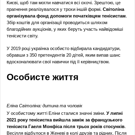
Києві, щоб там могли навчатися всі охочі. Зрештою, це
прагнення реалізувалося у трохи іншій формі.
Світоліна
організувала фонд допомоги початківцям тенісистам
.
Збір коштів для організації проводиться шляхом
благодійних аукціонів, у яких беруть участь найвідоміші
тенісисти світу.
У 2019 році українка особисто відбирала кандидатури,
обравши з 350 претендентів 20 дітей, яким випав шанс
вдосконалювати свої навички під її керівництвом.
Особисте життя
Еліна Світоліна: дитина та чоловік
У особистому житті Еліни сталися значні зміни.
У липні
2021 року тенісистка вийшла заміж за французького
тенісиста Гаеля Монфіса після трьох років стосунків
.
Весілля відбулося в Женеві в колі друзів та рідних. Після