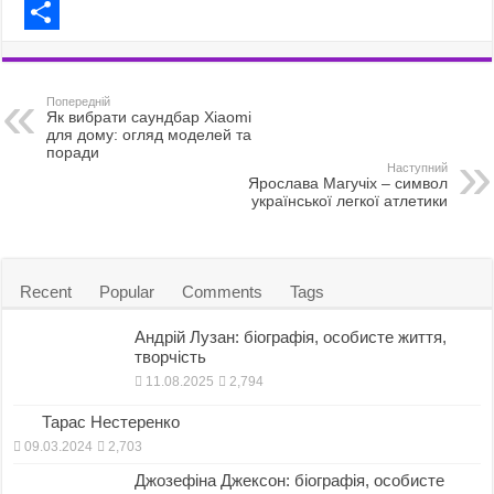
c
a
E
e
s
m
S
b
t
a
h
Попередній
o
o
i
a
Як вибрати саундбар Xiaomi
для дому: огляд моделей та
o
d
l
r
поради
Наступний
Ярослава Магучіх – символ
k
o
e
української легкої атлетики
n
Recent
Popular
Comments
Tags
Андрій Лузан: біографія, особисте життя,
творчість
11.08.2025
2,794
Тарас Нестеренко
09.03.2024
2,703
Джозефіна Джексон: біографія, особисте