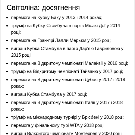
Світоліна: досягнення
перемоги на Кубку Баку у 2013 і 2014 роках;
тріумф на Кубку Стамбула в парі з Місакі Дої у 2014
році;
перемога на Гран-прі Лалли Мерьєм у 2015 році;
виграш Кубка Стамбула в парі з Дар’єю Гавриловою у
2015 році;
перемога на Відкритому чемпіонаті Малайзії у 2016 році;
тріумф на Відкритому чемпіонаті Тайваню у 2017 році;
перемоги на Відкритому чемпіонаті Дубая у 2017 і 2018
роках;
виграш Кубка Стамбула у 2017 році;
перемоги на Відкритому чемпіонаті Італії у 2017 і 2018
роках;
тріумф на міжнародному турнірі у Брісбені у 2018 році;
перемога у фінальному турі WTA у 2018 році;
виграш Відкритого чемпіонату Монтеррея у 2020 році;