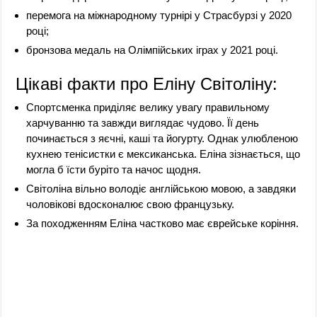
перемога на міжнародному турнірі у Страсбурзі у 2020
році;
бронзова медаль на Олімпійських іграх у 2021 році.
Цікаві факти про Еліну Світоліну:
Спортсменка приділяє велику увагу правильному
харчуванню та завжди виглядає чудово. Її день
починається з яєчні, каші та йогурту. Однак улюбленою
кухнею тенісистки є мексиканська. Еліна зізнається, що
могла б їсти буріто та начос щодня.
Світоліна вільно володіє англійською мовою, а завдяки
чоловікові вдосконалює свою французьку.
За походженням Еліна частково має єврейське коріння.