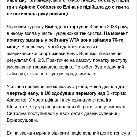
Касаткіну та повернулася в топ-10 тенісисток світу.
Після
гри з Аріною Соболенко Еліна не підійшла до сітки та
не потиснула руку росіянці.
Черговий турнір у Вімблдоні стартував 3 липня 2023 року,
в ньому взяла участь і українська тенісистка.
На момент
початку змагань у рейтингу WTA вона займала 76-те
місце
. У першому турі їй вдалося виграти в
американської спортсменки Вінус Вільямс, показавши
результат 6:4, 6:3. Практично на самому початку виступу
американка травмувала коліно. Потрібен був медичний
тайм-аут, після чого зустріч продовжилася.
Успішно провівши ще кілька зустрічей, Еліна дійшла
до
чвертьфіналу, в 1/8 здобувши перемогу
над Вікторією
Азаренко. У чвертьфіналі її суперницею стала Іга
Швьонтек, яку українці вдалося обіграти, але у півфіналі
Світоліна поступилася у двох сетах давній суперниці
Вондроушовій.
Еліна завжди мріяла відкрити національний центр тенісу в