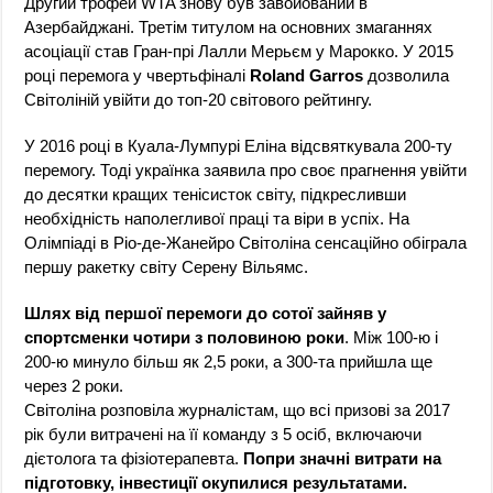
Другий трофей WTA знову був завойований в
Азербайджані. Третім титулом на основних змаганнях
асоціації став Гран-прі Лалли Мерьєм у Марокко. У 2015
році перемога у чвертьфіналі
Roland Garros
дозволила
Світоліній увійти до топ-20 світового рейтингу.
У 2016 році в Куала-Лумпурі Еліна відсвяткувала 200-ту
перемогу. Тоді українка заявила про своє прагнення увійти
до десятки кращих тенісисток світу, підкресливши
необхідність наполегливої праці та віри в успіх. На
Олімпіаді в Ріо-де-Жанейро Світоліна сенсаційно обіграла
першу ракетку світу Серену Вільямс.
Шлях від першої перемоги до сотої зайняв у
спортсменки чотири з половиною роки
. Між 100-ю і
200-ю минуло більш як 2,5 роки, а 300-та прийшла ще
через 2 роки.
Світоліна розповіла журналістам, що всі призові за 2017
рік були витрачені на її команду з 5 осіб, включаючи
дієтолога та фізіотерапевта.
Попри значні витрати на
підготовку, інвестиції окупилися результатами.