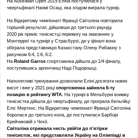
На Australian Open 2019 Еліна поступилася у
чвертьфіналі Наомі Осаці, яка згодом виграла турнір.
На Відкритому чемпіонаті Франції Світоліна повторила
торішній результат, дійшовши до третього раунду.
2020 рік приніс тенісистці перемогу на змаганнях у
Монтерреї та турнірі у Страсбурзі, де у фіналі вона
обіграла представницю Казахстану Олену Рибакіну з
рахунком 6:4, 1:6, 6:2.
На
Roland Garros
спортсменка дійшла до 1/4 фіналу,
поступившись аргентинці Наді Подорошці.
Наполегливі тренування дозволили Еліні досягати нових
висот і вже у 2021 році
спортсменка зайняла 6-ту
позицію в рейтингу WTA
. На турнірі в Мельбурні взимку
тенісистка дійшла до чвертьфіналу, де програла бельгійці
Еліс Мертенс. На Відкритому чемпіонаті Франції Світоліна
боролася до третього кола, де поступилася Барборі
Крейчиковій з Чехії.
Світоліна отримала честь увійти до п’ятірки
тенісисток, які представляли Україну на Олімпіаді в