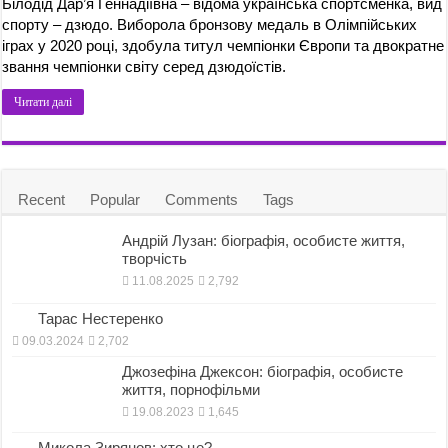
Білодід Дар’я Геннадіївна – відома українська спортсменка, вид
спорту – дзюдо. Виборола бронзову медаль в Олімпійських
іграх у 2020 році, здобула титул чемпіонки Європи та двократне
звання чемпіонки світу серед дзюдоїстів.
Читати далі
Recent
Popular
Comments
Tags
Андрій Лузан: біографія, особисте життя,
творчість
11.08.2025
2,792
Тарас Нестеренко
09.03.2024
2,702
Джозефіна Джексон: біографія, особисте
життя, порнофільми
19.08.2023
1,645
Микола Зирянов: хто це?