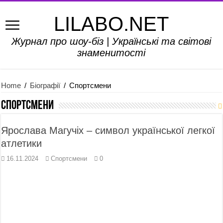
LILABO.NET
Журнал про шоу-біз | Українські та світові
знаменитості
Home
/
Біографії
/
Спортсмени
Спортсмени
Ярослава Магучіх – символ української легкої
атлетики
16.11.2024
Спортсмени
0