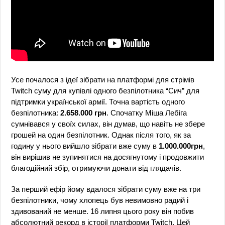
Усе почалося з ідеї зібрати на платформі для стрімів
Twitch суму для купівлі одного безпілотника “Сич” для
підтримки української армії. Точна вартість одного
безпілотника:
2.658.000 грн
. Спочатку Міша Лебіга
сумнівався у своїх силах, він думав, що навіть не збере
грошей на один безпілотник. Однак після того, як за
годину у нього вийшло зібрати вже суму в
1.000.000грн
,
він вирішив не зупинятися на досягнутому і продовжити
благодійний збір, отримуючи донати від глядачів.
За перший ефір йому вдалося зібрати суму вже на три
безпілотники, чому хлопець був невимовно радий і
здивований не менше. 16 липня цього року він побив
абсолютний рекорд в історії платформи Twitch. Цей