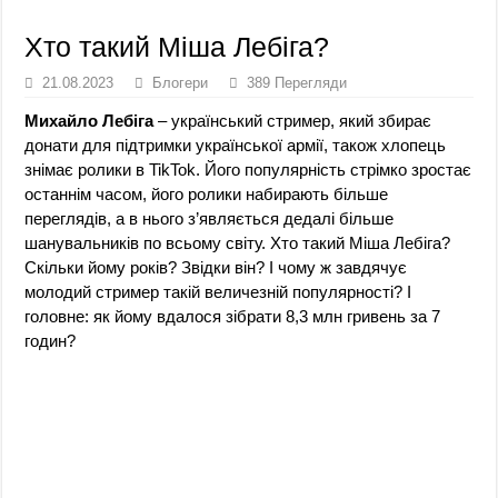
Хто такий Міша Лебіга?
21.08.2023
Блогери
389 Перегляди
Михайло Лебіга
– український стример, який збирає
донати для підтримки української армії, також хлопець
знімає ролики в TikTok. Його популярність стрімко зростає
останнім часом, його ролики набирають більше
переглядів, а в нього з’являється дедалі більше
шанувальників по всьому світу. Хто такий Міша Лебіга?
Скільки йому років? Звідки він? І чому ж завдячує
молодий стример такій величезній популярності? І
головне: як йому вдалося зібрати 8,3 млн гривень за 7
годин?