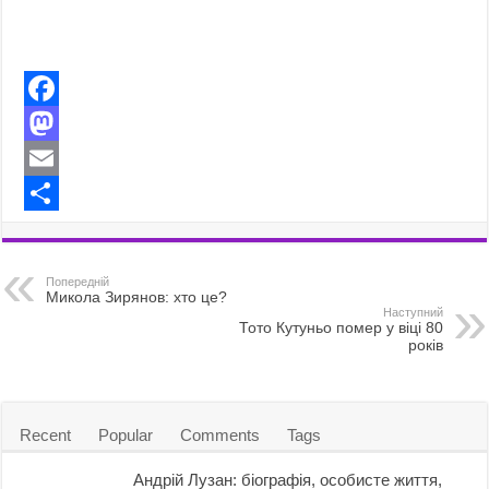
F
a
M
c
a
E
e
s
m
S
b
t
a
h
Попередній
o
o
i
a
Микола Зирянов: хто це?
Наступний
Тото Кутуньо помер у віці 80
o
d
l
r
років
k
o
e
n
Recent
Popular
Comments
Tags
Андрій Лузан: біографія, особисте життя,