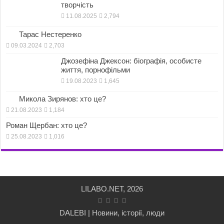
творчість
11.08.2025
2,794
Тарас Нестеренко
09.03.2024
2,703
Джозефіна Джексон: біографія, особисте
життя, порнофільми
19.08.2023
1,645
Микола Зирянов: хто це?
21.08.2023
1,184
Роман Щербан: хто це?
25.08.2023
1,016
LILABO.NET, 2026
DALEBI | Новини, історії, люди