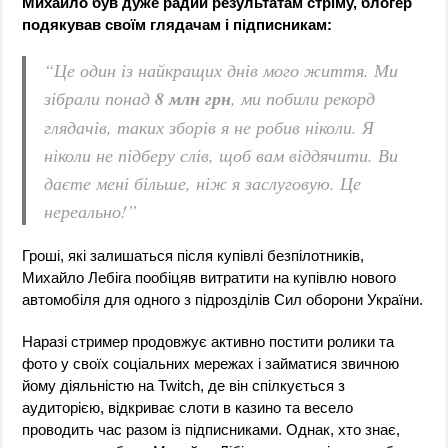
Михайло був дуже радий результатам стріму, блогер
подякував своїм глядачам і підписникам:
“Це один із найкращих днів мого життя. Ми
зібрали понад
8 млн грн
, ми побили рекорд
глядачів, таких зборів я не робив ніколи. Я
ніколи не підберу слів, щоб вам віддячити. Ви
даєте мені більше, ніж я заслуговую. Це
нереально!”
Гроші, які залишаться після купівлі безпілотників,
Михайло Лебіга пообіцяв витратити на купівлю нового
автомобіля для одного з підрозділів Сил оборони України.
Наразі стример продовжує активно постити ролики та
фото у своїх соціальних мережах і займатися звичною
йому діяльністю на Twitch, де він спілкується з
аудиторією, відкриває слоти в казино та весело
проводить час разом із підписниками. Однак, хто знає,