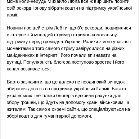
може коли-небудь Михайло Лібіга все ж вирішить побити
свій рекорд і знову зібрати кошти на підтримку української
армії.
Новини про цей стрім Лебіги, що б’є рекорди, поширилися
в інтернеті й молодий стример отримав колосальну
підтримку серед громадян України. Ролики з його участю і
моментами з того самого стріму завірусилися на різних
майданчиках в інтернеті, його почали впізнавати на
вулиці. Популярність блогера поступово зростає і його
канал розвивається.
Варто зазначити, що це далеко не поодинокий випадок
збирання донатів на підтримку української армії. Багато
українських і не тільки блогерів відкрили рахунки для
збору грошей, що йдуть на допомогу країні військовим і її
жителям. Так само є окремі сайти, що спеціалізуються на
зборі коштів для гуманітарної допомоги.