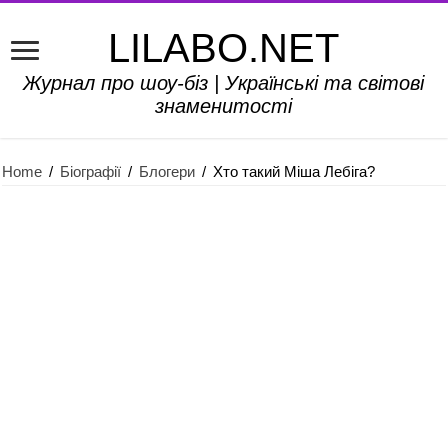
LILABO.NET
Журнал про шоу-біз | Українські та світові
знаменитості
Home
/
Біографії
/
Блогери
/
Хто такий Міша Лебіга?