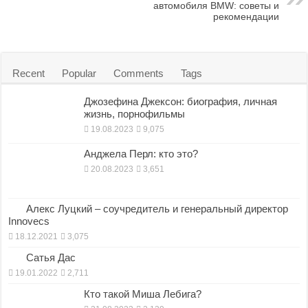
автомобиля BMW: советы и
k
o
e
рекомендации
n
Recent
Popular
Comments
Tags
Джозефина Джексон: биография, личная
жизнь, порнофильмы
19.08.2023
9,075
Анджела Перл: кто это?
20.08.2023
3,651
Алекс Луцкий – соучредитель и генеральный директор
Innovecs
18.12.2021
3,075
Сатья Дас
19.01.2022
2,711
Кто такой Миша Лебига?