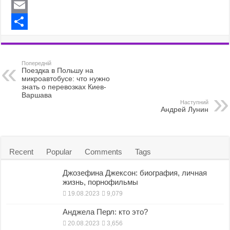
a
M
c
a
E
e
s
m
S
b
t
a
h
Попередній
o
o
i
a
Поездка в Польшу на
микроавтобусе: что нужно
o
d
l
r
знать о перевозках Киев-
Варшава
k
o
e
Наступний
Андрей Лунин
n
Recent
Popular
Comments
Tags
Джозефина Джексон: биография, личная
жизнь, порнофильмы
19.08.2023
9,079
Анджела Перл: кто это?
20.08.2023
3,656