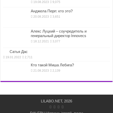
19.08.2023
9,075
Анджела Перл: кто это?
20.08.2023
3,651
Алекс Луцкий – соучредитель и
генеральный директор Innovecs
18.12.2021
3,077
Сатья Дас
19.01.2022
2,711
Кто такой Миша Лебига?
21.08.2023
2,139
LILABO.NET, 2026