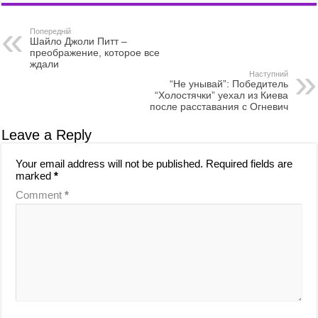
b
t
a
h
Попередній
o
o
i
a
Шайло Джоли Питт –
преображение, которое все
o
d
l
r
ждали
Наступний
“Не унывай”: Победитель
k
o
e
“Холостячки” уехал из Киева
после расставания с Огневич
n
Leave a Reply
Your email address will not be published.
Required fields are
marked
*
Comment
*