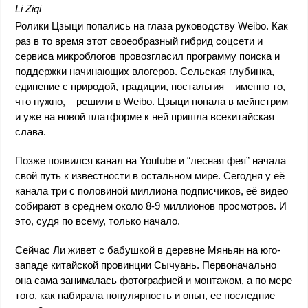
Li Ziqi
Ролики Цзыци попались на глаза руководству Weibo. Как
раз в то время этот своеобразный гибрид соцсети и
сервиса микроблогов провозгласил программу поиска и
поддержки начинающих влогеров. Сельская глубинка,
единение с природой, традиции, ностальгия – именно то,
что нужно, – решили в Weibo. Цзыци попала в мейнстрим
и уже на новой платформе к ней пришла всекитайская
слава.
Позже появился канал на Youtube и “лесная фея” начала
свой путь к известности в остальном мире. Сегодня у её
канала три с половиной миллиона подписчиков, её видео
собирают в среднем около 8-9 миллионов просмотров. И
это, судя по всему, только начало.
Сейчас Ли живет с бабушкой в деревне Мяньян на юго-
западе китайской провинции Сычуань. Первоначально
она сама занималась фотографией и монтажом, а по мере
того, как набирала популярность и опыт, ее последние