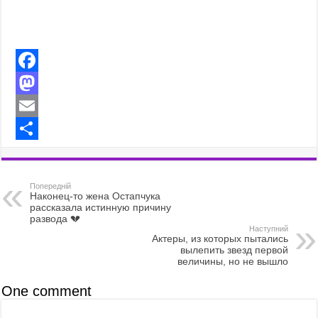
F
a
M
c
a
E
e
s
m
S
b
t
a
h
Попередній
o
o
i
a
Наконец-то жена Остапчука
рассказала истинную причину
o
d
l
r
развода 💔
Наступний
Актеры, из которых пытались
k
o
e
вылепить звезд первой
величины, но не вышло
n
One comment