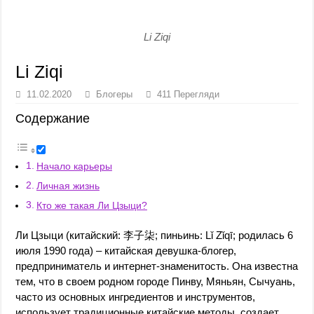
Li Ziqi
Li Ziqi
11.02.2020
Блогеры
411 Перегляди
Содержание
Начало карьеры
Личная жизнь
Кто же такая Ли Цзыци?
Ли Цзыци (китайский: 李子柒; пиньинь: Lǐ Zǐqī; родилась 6
июля 1990 года) – китайская девушка-блогер,
предприниматель и интернет-знаменитость. Она известна
тем, что в своем родном городе Пинву, Мяньян, Сычуань,
часто из основных ингредиентов и инструментов,
использует традиционные китайские методы, создает