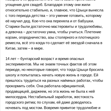
угощения для свадеб. Благодаря этому они жили
относительно стабильно, и, главное, что Цзыци вынесла
с того периода детства – это умение готовить, которому
её научил дед. Кое-что она переняла и от бабушки.
Старики были достаточно мастеровиты и трудолюбивы,
а девочка – достаточно умна, чтобы учиться. Плетение
корзин, огородничество, азы столярного и плотницкого
ремесла, всё это когда-то сделает её звездой сначала в
Китае, затем – в мире.
14 лет – бунтарский возраст и время опасных
экспериментов. Мы не знаем точных фактов об этом
периоде, но некоторые говорят, что тогда Цзыци бросила
школу и попыталась начать новую жизнь в городе. Ей
пришлось трудиться на разных наёмных работах, чтобы
прокормить себя. Она работала официанткой,
продавщицей, диджеем, но эта жизнь не была к ней
милосердна. Нестабильный заработок, жестокость
городского ритма; по слухам, ей даже доводилось
ночевать под мостом. Вовремя привитое трудолюбие и