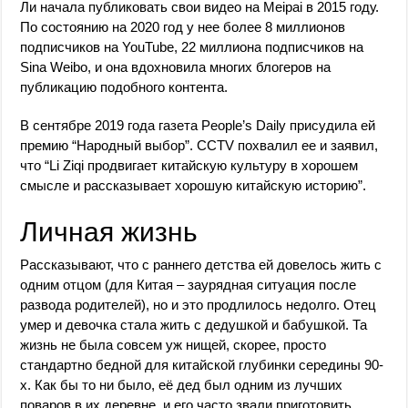
Ли начала публиковать свои видео на Meipai в 2015 году.
По состоянию на 2020 год у нее более 8 миллионов
подписчиков на YouTube, 22 миллиона подписчиков на
Sina Weibo, и она вдохновила многих блогеров на
публикацию подобного контента.
В сентябре 2019 года газета People’s Daily присудила ей
премию “Народный выбор”. CCTV похвалил ее и заявил,
что “Li Ziqi продвигает китайскую культуру в хорошем
смысле и рассказывает хорошую китайскую историю”.
Личная жизнь
Рассказывают, что с раннего детства ей довелось жить с
одним отцом (для Китая – заурядная ситуация после
развода родителей), но и это продлилось недолго. Отец
умер и девочка стала жить с дедушкой и бабушкой. Та
жизнь не была совсем уж нищей, скорее, просто
стандартно бедной для китайской глубинки середины 90-
х. Как бы то ни было, её дед был одним из лучших
поваров в их деревне, и его часто звали приготовить