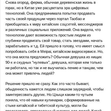
Снова огород, ферма, обычная деревенская жизнь в
горах, но в Китае уже расцветала эра цифровых
технологий. Она предпринимала попытки продавать
часть своей продукции через портал Таобао и
приобщилась к миру китайских соцсетей, мессенджеров
и различных социальных приложений. Она видела, что
технологии дают возможность простым людям из
глубинки продвигать свой товар, стать звездами, начать
зарабатывать и т.д. Ей пришло в голову, что имеет смысл
попробовать себя в Meipai, китайском видеосервисе. Но,
что она могла предложить? Обычная девушка из нищих
90-х и скудных “нулевых”, девушка, которая кем только
ни работала, но так и не выучилась пению и танцам, чем
она может привлечь людей?
Решение пришло не сразу. Как это часто бывает,
обыденность кажется людям слишком заурядной, чтобы
заинтересовать других. Но Цзыци каким-то чутьем
поняла, что её навыки кулинарии, сформированные на
стыке китайской и тибетской культур, могли бы
представлять определенный интерес для людей. Китай