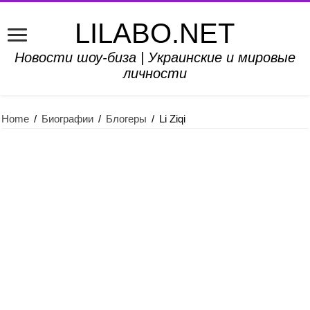
LILABO.NET
Новости шоу-биза | Украинские и мировые
личности
Home
/
Биографии
/
Блогеры
/
Li Ziqi