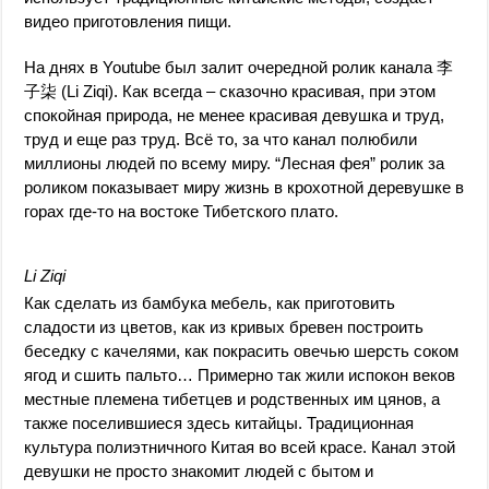
видео приготовления пищи.
На днях в Youtube был залит очередной ролик канала 李
子柒 (Li Ziqi). Как всегда – сказочно красивая, при этом
спокойная природа, не менее красивая девушка и труд,
труд и еще раз труд. Всё то, за что канал полюбили
миллионы людей по всему миру. “Лесная фея” ролик за
роликом показывает миру жизнь в крохотной деревушке в
горах где-то на востоке Тибетского плато.
Li Ziqi
Как сделать из бамбука мебель, как приготовить
сладости из цветов, как из кривых бревен построить
беседку с качелями, как покрасить овечью шерсть соком
ягод и сшить пальто… Примерно так жили испокон веков
местные племена тибетцев и родственных им цянов, а
также поселившиеся здесь китайцы. Традиционная
культура полиэтничного Китая во всей красе. Канал этой
девушки не просто знакомит людей с бытом и