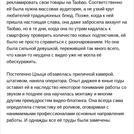
рекламировать свои товары на Taobao. Соответственно
ей была нужна массовая аудитория, а не узкий круг
любителей традиционных блюд. Позже, когда к ней
пришла настоящая слава, она даже забросила аккаунт на
Taobao, но в те дни, когда она по утрам кидалась к
смартфону проверить количество новых подписчиков, ей
было не просто справиться с разочарованием. Но она
была сильной девушкой, пережившей так много всего,
что какая-то неудача с видео уже не могла её
обескуражить.
Постепенно Цзыци обзавелась приличной камерой,
штативом, наняла оператора. Опыт диджея в юные годы
оставил ей в наследство некоторое понимание работы со
звуком и позднее она научилась монтажу и многим
другим премудростям видео-блоггинга. Она всегда сама
определяла стилистику её роликов, оговаривая с
нанимаемыми профессионалами основные направления
работы. И однажды все её труды были замечены.