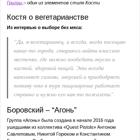
Грилзы
– один из элементов стиля Кости
Костя о вегетарианстве
Из интервью о выборе без мяса:
“Да, я вегетарианец, и всегда, когда посещаю
какие-то города, стараюсь найти классное
местечко, где можно пообедать вкусно и
чистой, здоровой пищей. Это всегда
наполняет силами, энергией и приободряет,
потому что в туре пищеварение работает
странно и нужно его как-то пожалеть”.
Боровский – “Агонь”
Группа «Агонь» была создана в начале 2016 года
ушедшими из коллектива «Quest Pistols» Антоном
Савлеповым, Никитой Горюком и Константином