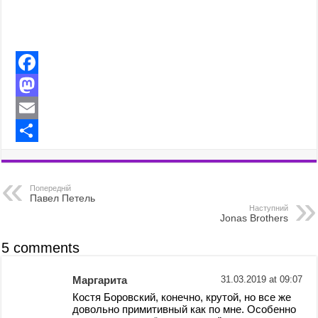
F
a
M
c
a
E
e
s
m
S
b
t
a
h
Попередній
o
o
i
a
Павел Петель
Наступний
Jonas Brothers
o
d
l
r
k
o
e
5 comments
n
Маргарита
31.03.2019 at 09:07
Костя Боровский, конечно, крутой, но все же
довольно примитивный как по мне. Особенно