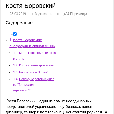
Костя Боровский
23.03.2019
Музыканты
1,494 Перегляди
Содержание
Костя Боровский:
биография и личная жизнь
Костя Боровский: одежда
и стиль
Костя о вегетарианстве
Боровский – “Агонь”
Почему Боровский ушел
из “Топ-модель по-
украински”?
Костя Боровский – один из самых неординарных
представителей украинского шоу-бизнеса, певец,
дизайнер, танцор и вегетарианец. Константин родился 14