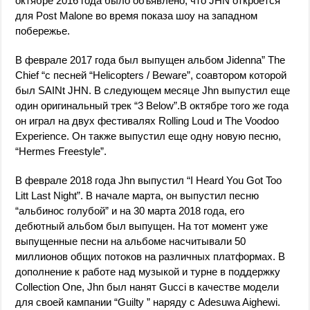
октябре 2016 года было объявлено, что JHN откроется
для Post Malone во время показа шоу на западном
побережье.
В феврале 2017 года был выпущен альбом Jidenna” The
Chief “с песней “Helicopters / Beware”, соавтором которой
был SAINt JHN. В следующем месяце Jhn выпустил еще
один оригинальный трек “3 Below”.В октябре того же года
он играл на двух фестивалях Rolling Loud и The Voodoo
Experience. Он также выпустил еще одну новую песню,
“Hermes Freestyle”.
В феврале 2018 года Jhn выпустил “I Heard You Got Too
Litt Last Night”. В начале марта, он выпустил песню
“альбинос голубой” и на 30 марта 2018 года, его
дебютный альбом был выпущен. На тот момент уже
выпущенные песни на альбоме насчитывали 50
миллионов общих потоков на различных платформах. В
дополнение к работе над музыкой и турне в поддержку
Collection One, Jhn был нанят Gucci в качестве модели
для своей кампании “Guilty ” наряду с Adesuwa Aighewi.