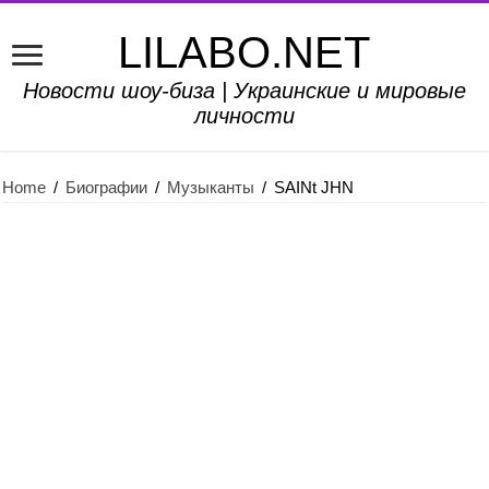
LILABO.NET
Новости шоу-биза | Украинские и мировые
личности
Home
/
Биографии
/
Музыканты
/
SAINt JHN