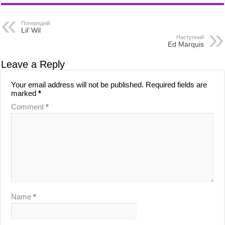
b
t
a
h
Попередній
o
o
i
a
Lil’ Wil
Наступний
Ed Marquis
o
d
l
r
k
o
e
Leave a Reply
n
Your email address will not be published.
Required fields are
marked
*
Comment
*
Name
*