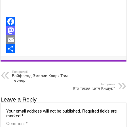
F
a
M
c
a
E
e
s
m
S
b
t
a
h
Попередній
o
o
i
a
Бойфренд Эмилии Кларк Том
Тернер
o
d
l
r
Наступний
Кто такая Катя Кищук?
k
o
e
Leave a Reply
n
Your email address will not be published.
Required fields are
marked
*
Comment
*