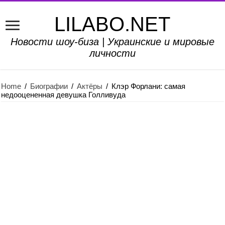
LILABO.NET
Новости шоу-биза | Украинские и мировые
личности
Home
/
Биографии
/
Актёры
/
Клэр Форлани: самая
недооцененная девушка Голливуда