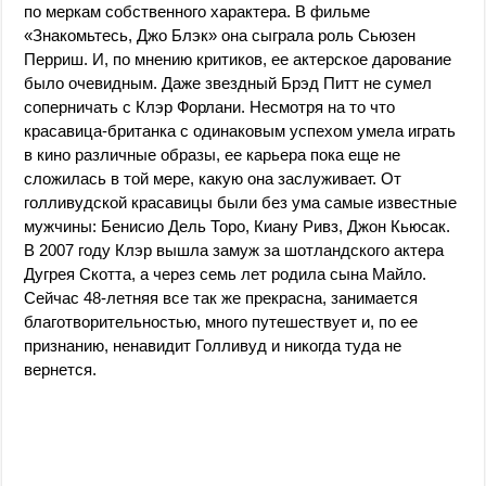
по меркам собственного характера. В фильме
«Знакомьтесь, Джо Блэк» она сыграла роль Сьюзен
Перриш. И, по мнению критиков, ее актерское дарование
было очевидным. Даже звездный Брэд Питт не сумел
соперничать с Клэр Форлани. Несмотря на то что
красавица-британка с одинаковым успехом умела играть
в кино различные образы, ее карьера пока еще не
сложилась в той мере, какую она заслуживает. От
голливудской красавицы были без ума самые известные
мужчины: Бенисио Дель Торо, Киану Ривз, Джон Кьюсак.
В 2007 году Клэр вышла замуж за шотландского актера
Дугрея Скотта, а через семь лет родила сына Майло.
Сейчас 48-летняя все так же прекрасна, занимается
благотворительностью, много путешествует и, по ее
признанию, ненавидит Голливуд и никогда туда не
вернется.