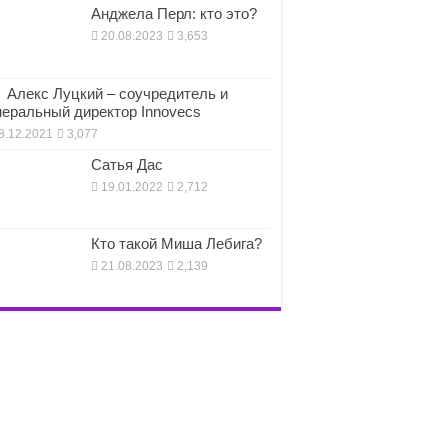
Анджела Перл: кто это?
20.08.2023
3,653
Алекс Луцкий – соучредитель и
неральный директор Innovecs
8.12.2021
3,077
Сатья Дас
19.01.2022
2,712
Кто такой Миша Лебига?
21.08.2023
2,139