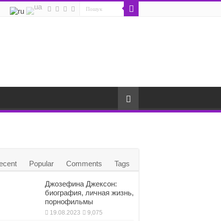
ecent
Popular
Comments
Tags
Джозефина Джексон:
биография, личная жизнь,
порнофильмы
19.08.2023
9,075