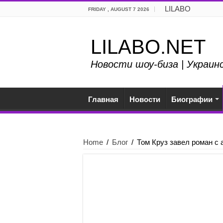
LILABO
FRIDAY , AUGUST 7 2026
LILABO.NET
Новости шоу-биза | Украин
Главная
Новости
Биографии
Home
/
Блог
/
Том Круз завел роман с 