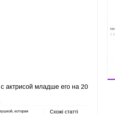
ге
1
 с актрисой младше его на 20
и
вушкой, которая
Схожі статті