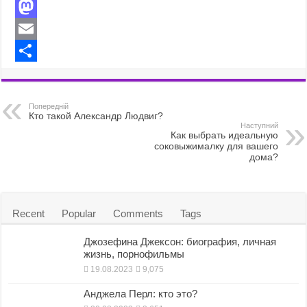
F
a
M
c
a
E
e
s
m
S
b
t
a
h
Попередній
o
o
i
a
Кто такой Александр Людвиг?
Наступний
Как выбрать идеальную
o
d
l
r
соковыжималку для вашего
дома?
k
o
e
n
Recent
Popular
Comments
Tags
Джозефина Джексон: биография, личная
жизнь, порнофильмы
19.08.2023
9,075
Анджела Перл: кто это?