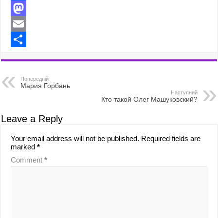
F
a
M
c
a
E
e
s
m
S
b
t
a
h
Попередній
o
o
i
a
Мария Горбань
Наступний
Кто такой Олег Машуковский?
o
d
l
r
k
o
e
Leave a Reply
n
Your email address will not be published.
Required fields are
marked
*
Comment
*