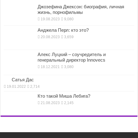
Джозефина Джексон: биография, личная
жизнь, порнофильмы
19.08.2023
9,080
Анджела Перл: кто это?
20.08.2023
3,659
Алекс Луцкий – соучредитель и
генеральный директор Innovecs
18.12.2021
3,080
Сатья Дас
19.01.2022
2,714
Кто такой Миша Лебига?
21.08.2023
2,145