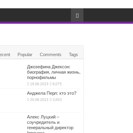
ecent
Popular
Comments
Tags
Джозефина Джексон:
биография, личная жизнь,
порнофильмы
19.08.2023
9,075
Анджела Перл: кто это?
20.08.2023
3,653
Алекс Луцкий –
соучредитель и
генеральный директор
Innovecs