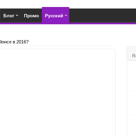
Блог
Промо
Русский
йонсе в 2016?
R