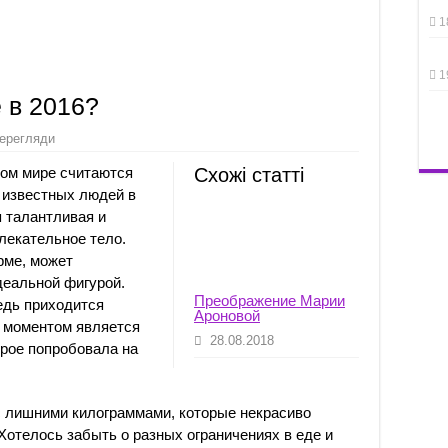
1
1
 в 2016?
ерегляди
ом мире считаются
Схожі статті
 известных людей в
я талантливая и
лекательное тело.
рме, может
деальной фигурой.
Преображение Марии
ведь приходится
Ароновой
 моментом является
28.08.2018
орое попробовала на
с лишними килограммами, которые некрасиво
 Хотелось забыть о разных ограничениях в еде и