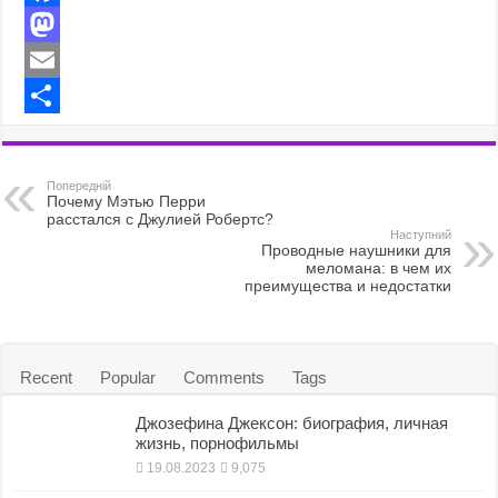
F
a
M
c
a
E
e
s
m
S
b
t
a
h
Попередній
o
o
i
a
Почему Мэтью Перри
расстался с Джулией Робертс?
o
d
l
r
Наступний
Проводные наушники для
меломана: в чем их
k
o
e
преимущества и недостатки
n
Recent
Popular
Comments
Tags
Джозефина Джексон: биография, личная
жизнь, порнофильмы
19.08.2023
9,075