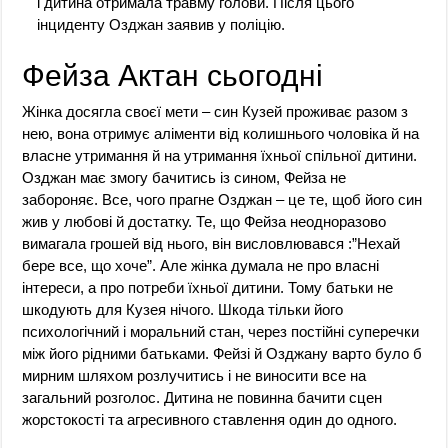
і дитина отримала травму голови. Після цього
інциденту Озджан заявив у поліцію.
Фейза Актан сьогодні
Жінка досягла своєї мети – син Кузей проживає разом з
нею, вона отримує аліменти від колишнього чоловіка й на
власне утримання й на утримання їхньої спільної дитини.
Озджан має змогу бачитись із сином, Фейза не
забороняє. Все, чого прагне Озджан – це те, щоб його син
жив у любові й достатку. Те, що Фейза неодноразово
вимагала грошей від нього, він висловлювався :”Нехай
бере все, що хоче”. Але жінка думала не про власні
інтереси, а про потреби їхньої дитини. Тому батьки не
шкодують для Кузея нічого. Шкода тільки його
психологічний і моральний стан, через постійні суперечки
між його рідними батьками. Фейзі й Озджану варто було б
мирним шляхом розлучитись і не виносити все на
загальний розголос. Дитина не повинна бачити сцен
жорстокості та агресивного ставлення один до одного.