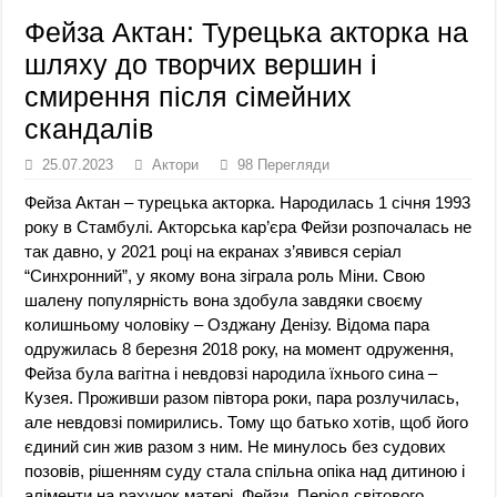
Фейза Актан: Турецька акторка на
шляху до творчих вершин і
смирення після сімейних
скандалів
25.07.2023
Актори
98 Перегляди
Фейза Актан – турецька акторка. Народилась 1 січня 1993
року в Стамбулі. Акторська кар’єра Фейзи розпочалась не
так давно, у 2021 році на екранах з’явився серіал
“Синхронний”, у якому вона зіграла роль Міни. Свою
шалену популярність вона здобула завдяки своєму
колишньому чоловіку – Озджану Денізу. Відома пара
одружилась 8 березня 2018 року, на момент одруження,
Фейза була вагітна і невдовзі народила їхнього сина –
Кузея. Проживши разом півтора роки, пара розлучилась,
але невдовзі помирились. Тому що батько хотів, щоб його
єдиний син жив разом з ним. Не минулось без судових
позовів, рішенням суду стала спільна опіка над дитиною і
аліменти на рахунок матері, Фейзи. Період світового