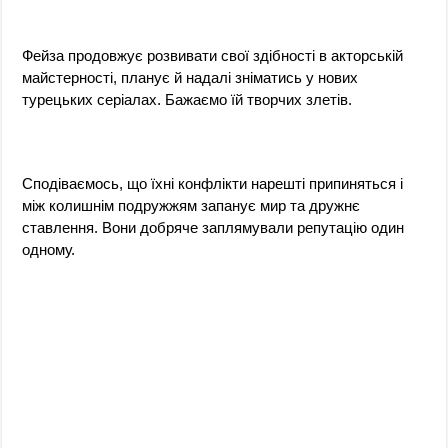
Фейза продовжує розвивати свої здібності в акторській
майстерності, планує й надалі зніматись у нових
турецьких серіалах. Бажаємо їй творчих злетів.
Сподіваємось, що їхні конфлікти нарешті припиняться і
між колишнім подружжям запанує мир та дружнє
ставлення. Вони добряче заплямували репутацію один
одному.