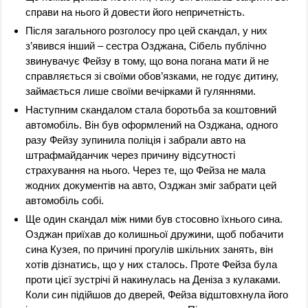
справи на нього й довести його непричетність.
Після загального розголосу про цей скандал, у них
з’явився інший – сестра Озджана, Сібель публічно
звинувачує Фейзу в тому, що вона погана мати й не
справляється зі своїми обов’язками, не годує дитину,
займається лише своїми вечірками й гуляннями.
Наступним скандалом стала боротьба за коштовний
автомобіль. Він був оформлений на Озджана, одного
разу Фейзу зупинила поліція і забрали авто на
штрафмайданчик через причину відсутності
страхування на нього. Через те, що Фейза не мала
жодних документів на авто, Озджан зміг забрати цей
автомобіль собі.
Ще один скандал між ними був стосовно їхнього сина.
Озджан приїхав до колишньої дружини, щоб побачити
сина Кузея, по причині прогулів шкільних занять, він
хотів дізнатись, що у них сталось. Проте Фейза була
проти цієї зустрічі й накинулась на Деніза з кулаками.
Коли син підійшов до дверей, Фейза відштовхнула його