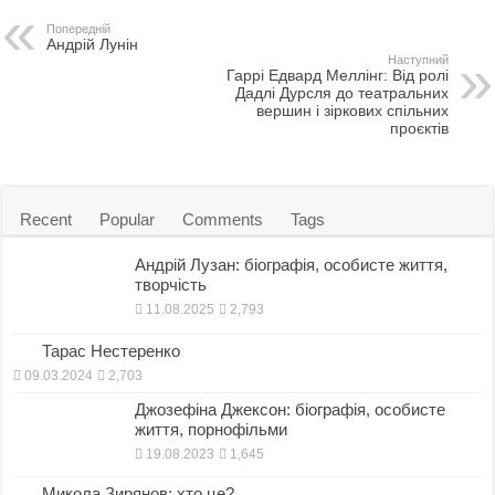
b
t
a
h
Попередній
o
o
i
a
Андрій Лунін
Наступний
Гаррі Едвард Меллінг: Від ролі
o
d
l
r
Дадлі Дурсля до театральних
вершин і зіркових спільних
k
o
e
проєктів
n
Recent
Popular
Comments
Tags
Андрій Лузан: біографія, особисте життя,
творчість
11.08.2025
2,793
Тарас Нестеренко
09.03.2024
2,703
Джозефіна Джексон: біографія, особисте
життя, порнофільми
19.08.2023
1,645
Микола Зирянов: хто це?