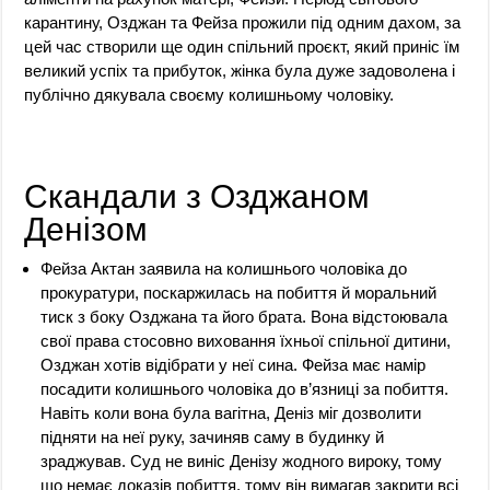
карантину, Озджан та Фейза прожили під одним дахом, за
цей час створили ще один спільний проєкт, який приніс їм
великий успіх та прибуток, жінка була дуже задоволена і
публічно дякувала своєму колишньому чоловіку.
Скандали з Озджаном
Денізом
Фейза Актан заявила на колишнього чоловіка до
прокуратури, поскаржилась на побиття й моральний
тиск з боку Озджана та його брата. Вона відстоювала
свої права стосовно виховання їхньої спільної дитини,
Озджан хотів відібрати у неї сина. Фейза має намір
посадити колишнього чоловіка до в’язниці за побиття.
Навіть коли вона була вагітна, Деніз міг дозволити
підняти на неї руку, зачиняв саму в будинку й
зраджував. Суд не виніс Денізу жодного вироку, тому
що немає доказів побиття, тому він вимагав закрити всі