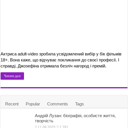
Актриса adult-video зробила усвідомлений вибір у бік фільмів
18+. Вона каже, що відчуває покликання до своєї професії. І
справді, Джозефіна отримала безліч нагород і премій.
Читати далі
Recent
Popular
Comments
Tags
Андрій Лузан: біографія, особисте життя,
творчість
11.08.2025
2,791