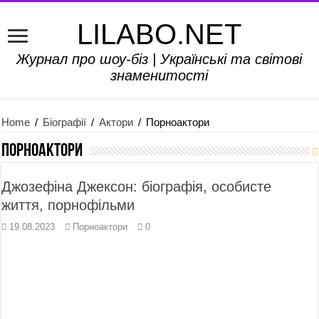
LILABO.NET
Журнал про шоу-біз | Українські та світові
знаменитості
Home
/
Біографії
/
Актори
/
Порноактори
Порноактори
Джозефіна Джексон: біографія, особисте
життя, порнофільми
19.08.2023
Порноактори
0