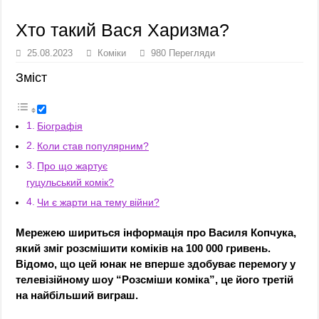
Хто такий Вася Харизма?
25.08.2023
Коміки
980 Перегляди
Зміст
Біографія
Коли став популярним?
Про що жартує
гуцульський комік?
Чи є жарти на тему війни?
Мережею шириться інформація про Василя Копчука,
який зміг розсмішити коміків на 100 000 гривень.
Відомо, що цей юнак не вперше здобуває перемогу у
телевізійному шоу “Розсміши коміка”, це його третій
на найбільший виграш.