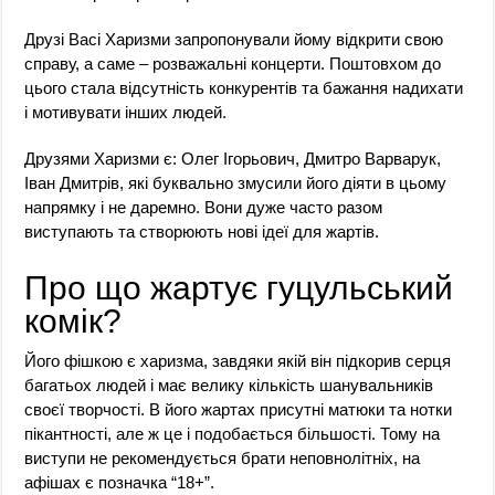
Друзі Васі Харизми запропонували йому відкрити свою
справу, а саме – розважальні концерти. Поштовхом до
цього стала відсутність конкурентів та бажання надихати
і мотивувати інших людей.
Друзями Харизми є: Олег Ігорьович, Дмитро Варварук,
Іван Дмитрів, які буквально змусили його діяти в цьому
напрямку і не даремно. Вони дуже часто разом
виступають та створюють нові ідеї для жартів.
Про що жартує гуцульський
комік?
Його фішкою є харизма, завдяки якій він підкорив серця
багатьох людей і має велику кількість шанувальників
своєї творчості. В його жартах присутні матюки та нотки
пікантності, але ж це і подобається більшості. Тому на
виступи не рекомендується брати неповнолітніх, на
афішах є позначка “18+”.