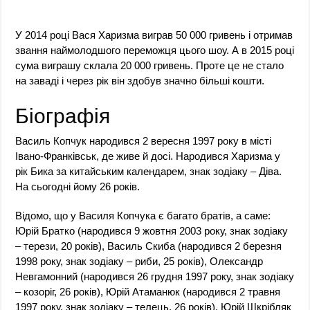
У 2014 році Вася Харизма виграв 50 000 гривень і отримав
звання наймолодшого переможця цього шоу. А в 2015 році
сума виграшу склала 20 000 гривень. Проте це не стало
на заваді і через рік він здобув значно більші кошти.
Біографія
Василь Копчук народився 2 вересня 1997 року в місті
Івано-Франківськ, де живе й досі. Народився Харизма у
рік Бика за китайським календарем, знак зодіаку – Діва.
На сьогодні йому 26 років.
Відомо, що у Василя Копчука є багато братів, а саме:
Юрій Братко (народився 9 жовтня 2003 року, знак зодіаку
– терези, 20 років), Василь Скиба (народився 2 березня
1998 року, знак зодіаку – риби, 25 років), Олександр
Невгамонний (народився 26 грудня 1997 року, знак зодіаку
– козоріг, 26 років), Юрій Атаманюк (народився 2 травня
1997 року, знак зодіаку – телець, 26 років), Юрій Шкрібляк