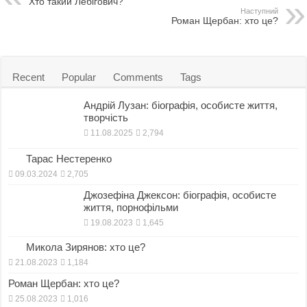
o
o
i
a
Хто такий Лебігович?
Наступний
Роман Щербан: хто це?
o
d
l
r
k
o
e
n
Recent
Popular
Comments
Tags
Андрій Лузан: біографія, особисте життя,
творчість
11.08.2025
2,794
Тарас Нестеренко
09.03.2024
2,705
Джозефіна Джексон: біографія, особисте
життя, порнофільми
19.08.2023
1,645
Микола Зирянов: хто це?
21.08.2023
1,184
Роман Щербан: хто це?
25.08.2023
1,016