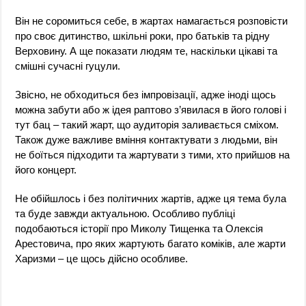
Він не соромиться себе, в жартах намагається розповісти
про своє дитинство, шкільні роки, про батьків та рідну
Верховину. А ще показати людям те, наскільки цікаві та
смішні сучасні гуцули.
Звісно, не обходиться без імпровізації, адже іноді щось
можна забути або ж ідея раптово з’явилася в його голові і
тут бац – такий жарт, що аудиторія заливається сміхом.
Також дуже важливе вміння контактувати з людьми, він
не боїться підходити та жартувати з тими, хто прийшов на
його концерт.
Не обійшлось і без політичних жартів, адже ця тема була
та буде завжди актуальною. Особливо публіці
подобаються історії про Миколу Тищенка та Олексія
Арестовича, про яких жартують багато коміків, але жарти
Харизми – це щось дійсно особливе.