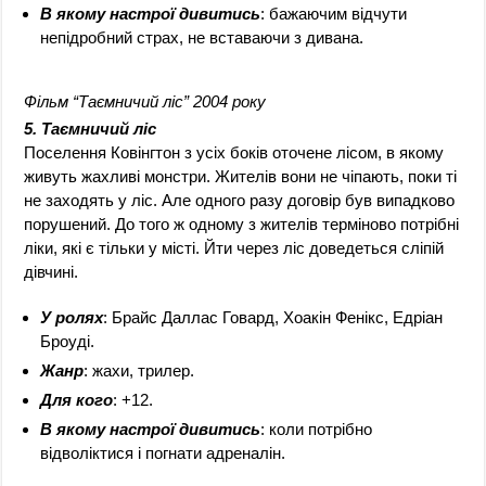
В якому настрої дивитись
: бажаючим відчути
непідробний страх, не вставаючи з дивана.
Фільм “Таємничий ліс” 2004 року
5. Таємничий ліс
Поселення Ковінгтон з усіх боків оточене лісом, в якому
живуть жахливі монстри. Жителів вони не чіпають, поки ті
не заходять у ліс. Але одного разу договір був випадково
порушений. До того ж одному з жителів терміново потрібні
ліки, які є тільки у місті. Йти через ліс доведеться сліпій
дівчині.
У ролях
: Брайс Даллас Говард, Хоакін Фенікс, Едріан
Броуді.
Жанр
: жахи, трилер.
Для кого
: +12.
В якому настрої дивитись
: коли потрібно
відволіктися і погнати адреналін.