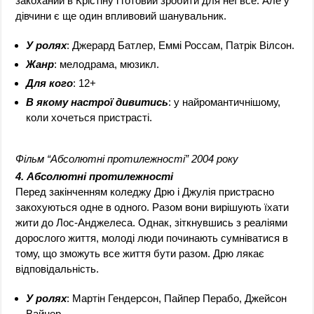
закоханий в Крістіну і готовий зробити для неї все. Але у
дівчини є ще один впливовий шанувальник.
У ролях
: Джерард Батлер, Еммі Россам, Патрік Вілсон.
Жанр
: мелодрама, мюзикл.
Для кого
: 12+
В якому настрої дивитись
: у найромантичнішому,
коли хочеться пристрасті.
Фільм “Абсолютні протилежності” 2004 року
4. Абсолютні протилежності
Перед закінченням коледжу Дрю і Джулія пристрасно
закохуються одне в одного. Разом вони вирішують їхати
жити до Лос-Анджелеса. Однак, зіткнувшись з реаліями
дорослого життя, молоді люди починають сумніватися в
тому, що зможуть все життя бути разом. Дрю лякає
відповідальність.
У ролях
: Мартін Гендерсон, Пайпер Перабо, Джейсон
Вайнер.