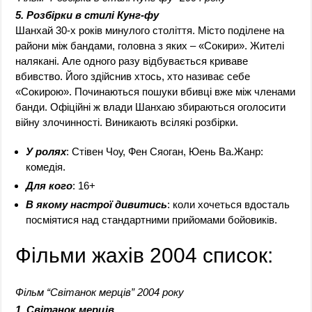
5. Розбірки в стилі Кунг-фу
Шанхай 30-х років минулого століття. Місто поділене на
райони між бандами, головна з яких – «Сокири». Жителі
налякані. Але одного разу відбувається криваве
вбивство. Його здійснив хтось, хто називає себе
«Сокирою». Починаються пошуки вбивці вже між членами
банди. Офіційні ж влади Шанхаю збираються оголосити
війну злочинності. Виникають всілякі розбірки.
У ролях
: Стівен Чоу, Фен Сяоган, Юень Ва.Жанр:
комедія.
Для кого
: 16+
В якому настрої дивитись
: коли хочеться вдосталь
посміятися над стандартними прийомами бойовиків.
Фільми жахів 2004 список:
Фільм “Світанок мерців” 2004 року
1. Світанок мерців