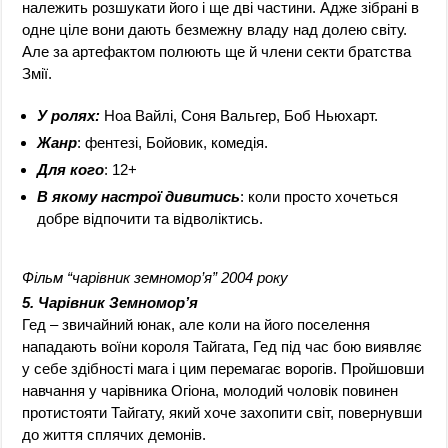
належить розшукати його і ще дві частини. Адже зібрані в
одне ціле вони дають безмежну владу над долею світу.
Але за артефактом полюють ще й члени секти братства
Змії.
У ролях:
Ноа Вайлі, Соня Вальгер, Боб Ньюхарт.
Жанр
: фентезі, Бойовик, комедія.
Для кого
: 12+
В якому настрої дивитись
: коли просто хочеться
добре відпочити та відволіктись.
Фільм “чарівник земномор’я” 2004 року
5. Чарівник Земномор’я
Гед – звичайний юнак, але коли на його поселення
нападають воїни короля Тайгата, Гед під час бою виявляє
у себе здібності мага і цим перемагає ворогів. Пройшовши
навчання у чарівника Огіона, молодий чоловік повинен
протистояти Тайгату, який хоче захопити світ, повернувши
до життя сплячих демонів.