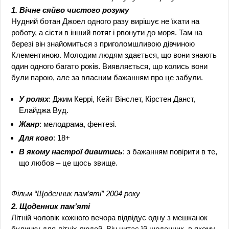
1. Вічне сяйво чистого розуму
Нудний ботан Джоел одного разу вирішує не їхати на
роботу, а сісти в інший потяг і рвонути до моря. Там на
березі він знайомиться з приголомшливою дівчиною
Клементиною. Молодим людям здається, що вони знають
один одного багато років. Виявляється, що колись вони
були парою, але за власним бажанням про це забули.
У ролях
: Джим Керрі, Кейт Вінслет, Кірстен Данст,
Елайджа Вуд.
Жанр
: мелодрама, фентезі.
Для кого
: 18+
В якому настрої дивитись
: з бажанням повірити в те,
що любов – це щось звище.
Фільм “Щоденник пам’яті” 2004 року
2. Щоденник пам’яті
Літній чоловік кожного вечора відвідує одну з мешканок
будинку для літніх людей. Він читає їй щоденник, в якому