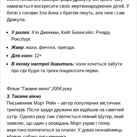
намагається воскресити своїх мертвонароджених дітей. У
битві з силами Зла Анна з братом гинуть, але гине і сам
Дракула.
У ролях
: Х’ю Джекман, Кейт Бекінсейл, Річард
Роксбург.
Жанр
: жахи, фентезі, пригоди.
Для кого
: 12+
В якому настрої дивитись:
коли хочеться забути
про сірі будні та трохи пощекотати нерви.
Фільм “Таємне вікно” 2004 року
3. Таємне вікно
Письменник Морт Рейн – автор популярних містичних
трилерів. Після зради дружини він відійшов на самітний
хутір. Одного разу там з’являється певний Шутер, який
заявляє, що один з оповідань Морт украв і тепер
жорстоко поплатиться за плагіат. У доказ незнайомець
вбиває собаку письменника.