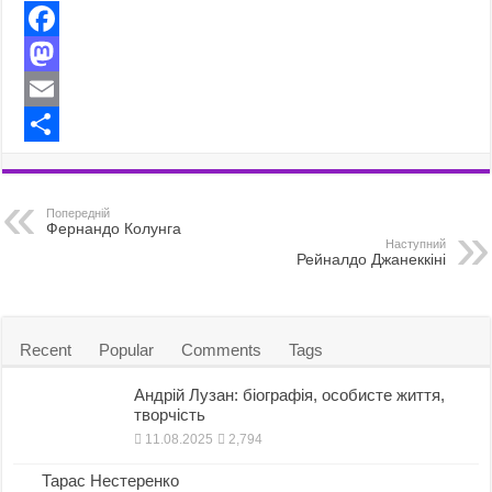
F
a
M
c
a
E
e
s
m
S
b
t
a
h
Попередній
o
o
i
a
Фернандо Колунга
Наступний
Рейналдо Джанеккіні
o
d
l
r
k
o
e
n
Recent
Popular
Comments
Tags
Андрій Лузан: біографія, особисте життя,
творчість
11.08.2025
2,794
Тарас Нестеренко