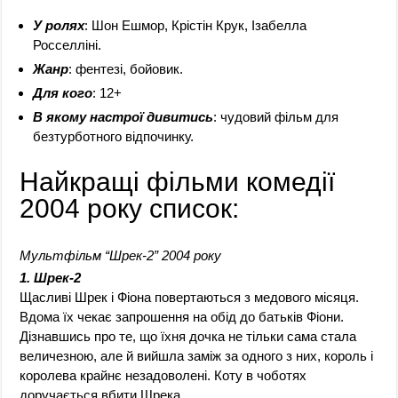
У ролях
: Шон Ешмор, Крістін Крук, Ізабелла
Росселліні.
Жанр
: фентезі, бойовик.
Для кого
: 12+
В якому настрої дивитись
: чудовий фільм для
безтурботного відпочинку.
Найкращі фільми комедії
2004 року список:
Мультфільм “Шрек-2” 2004 року
1. Шрек-2
Щасливі Шрек і Фіона повертаються з медового місяця.
Вдома їх чекає запрошення на обід до батьків Фіони.
Дізнавшись про те, що їхня дочка не тільки сама стала
величезною, але й вийшла заміж за одного з них, король і
королева крайнє незадоволені. Коту в чоботях
доручається вбити Шрека.