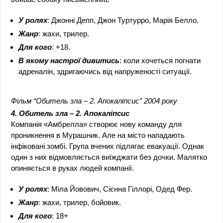
У ролях
: Джонні Депп, Джон Туртурро, Марія Белло.
Жанр
: жахи, трилер.
Для кого
: +18.
В якому настрої дивитись
: коли хочеться погнати
адреналін, здригаючись від напруженості ситуації.
Фільм “Обитель зла – 2. Апокаліпсис” 2004 року
4. Обитель зла – 2. Апокаліпсис
Компанія «Амбрелла» створює нову команду для
проникнення в Мурашник. Але на місто нападають
інфіковані зомбі. Група вчених підлягає евакуації. Однак
один з них відмовляється виїжджати без дочки. Малятко
опиняється в руках людей компанії.
У ролях
: Міла Йовович, Сієнна Гіллорі, Одед Фер.
Жанр
: жахи, трилер, бойовик.
Для кого
: 18+