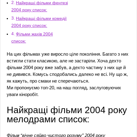
Найкращі фільми фентезі
2004 року список:
Найкращі фільми комедії
2004 року список:
Фільми жахів 2004
список:
На цих фільмах уже виросло ціле покоління. Багато з них
встигли стати класикою, але не застаріли. Хоча дехто
фільми 2004 року вже забув, а дехто частину з них ще й
не дивився. Комусь сподобались далеко не всі. Ну що ж,
як кажуть, про смаки не сперечаються.
Ми пропонуємо топ-20, на наш погляд, заслуговуючих
уваги кіноробіт.
Найкращі фільми 2004 року
мелодрами список:
Фільм “вічне сяйво чистого розуму” 2004 року