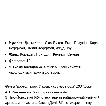
У ролях:
Джим Керрі, Ліам Ейкен, Емілі Браунінґ, Кара
Хоффман, Шелбі Хоффман, Джуд Лоу
Жанр
: Комедія , Пригоди , Фентезі , Сімейні
Для кого
: 12+
В якому настрої дивитись
: Коли хочется
насолодитися гарним фільмом.
Фільм “Бібліотекар: У пошуках списа долі” 2004 року
4. Бібліотекар: У пошуках списа долі
З Нью-Йоркської бібліотеки зникає найдорожчий магічний
артефакт – частина Списа Долі. Бібліотекарю Флінну