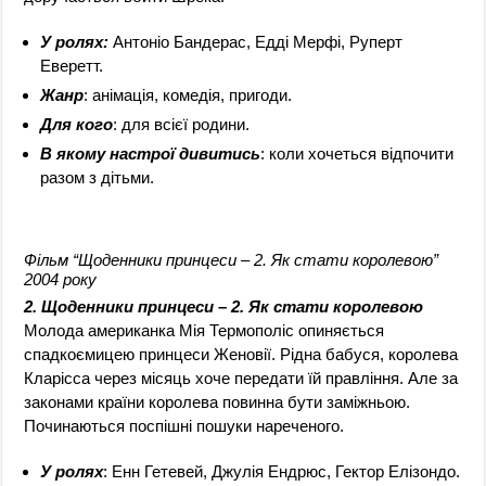
У ролях:
Антоніо Бандерас, Едді Мерфі, Руперт
Еверетт.
Жанр
: анімація, комедія, пригоди.
Для кого
: для всієї родини.
В якому настрої дивитись
: коли хочеться відпочити
разом з дітьми.
Фільм “Щоденники принцеси – 2. Як стати королевою”
2004 року
2. Щоденники принцеси – 2. Як стати королевою
Молода американка Мія Термополіс опиняється
спадкоємицею принцеси Женовії. Рідна бабуся, королева
Кларісса через місяць хоче передати їй правління. Але за
законами країни королева повинна бути заміжньою.
Починаються поспішні пошуки нареченого.
У ролях
: Енн Гетевей, Джулія Ендрюс, Гектор Елізондо.