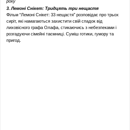
року
3. Лемоні Снікет: Тридцять три нещастя
Фільм “Лемоні Снікет: 33 нещастя” розповідає про трьох
сиріт, які намагаються захистити свій спадок від
лиховісного графа Олафа, стикаючись з небезпеками і
розгадуючи сімейні таємниці. Суміш готики, гумору та
пригод.