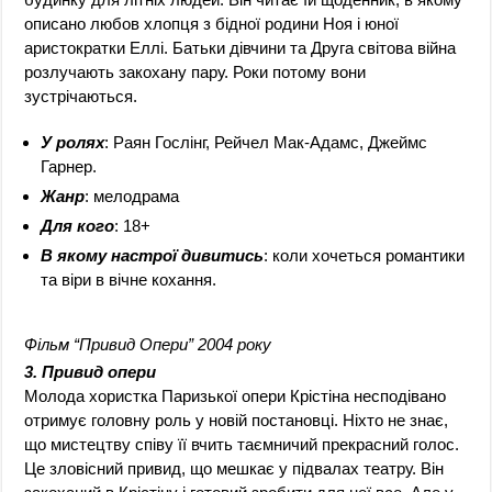
описано любов хлопця з бідної родини Ноя і юної
аристократки Еллі. Батьки дівчини та Друга світова війна
розлучають закохану пару. Роки потому вони
зустрічаються.
У ролях
: Раян Гослінг, Рейчел Мак-Адамс, Джеймс
Гарнер.
Жанр
: мелодрама
Для кого
: 18+
В якому настрої дивитись
: коли хочеться романтики
та віри в вічне кохання.
Фільм “Привид Опери” 2004 року
3. Привид опери
Молода хористка Паризької опери Крістіна несподівано
отримує головну роль у новій постановці. Ніхто не знає,
що мистецтву співу її вчить таємничий прекрасний голос.
Це зловісний привид, що мешкає у підвалах театру. Він