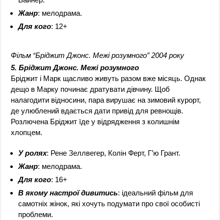
Жанр
: мелодрама.
Для кого
: 12+
Фільм “Бріджит Джонс. Межі розумного” 2004 року
5. Бріджит Джонс. Межі розумного
Бріджит і Марк щасливо живуть разом вже місяць. Однак
дещо в Марку починає дратувати дівчину. Щоб
налагодити відносини, пара вирушає на зимовий курорт,
де улюблений вдається дати привід для ревнощів.
Розлючена Бріджит їде у відрядження з колишнім
хлопцем.
У ролях
: Рене Зеллвегер, Колін Ферт, Г’ю Грант.
Жанр
: мелодрама.
Для кого
: 16+
В якому настрої дивитись
: ідеальний фільм для
самотніх жінок, які хочуть подумати про свої особисті
проблеми.