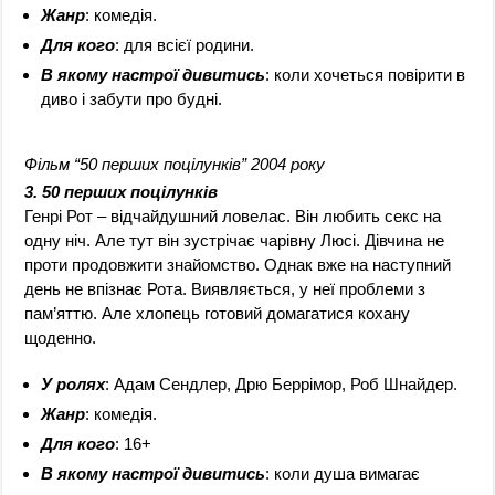
Жанр
: комедія.
Для кого
: для всієї родини.
В якому настрої дивитись
: коли хочеться повірити в
диво і забути про будні.
Фільм “50 перших поцілунків” 2004 року
3. 50 перших поцілунків
Генрі Рот – відчайдушний ловелас. Він любить секс на
одну ніч. Але тут він зустрічає чарівну Люсі. Дівчина не
проти продовжити знайомство. Однак вже на наступний
день не впізнає Рота. Виявляється, у неї проблеми з
пам’яттю. Але хлопець готовий домагатися кохану
щоденно.
У ролях
: Адам Сендлер, Дрю Беррімор, Роб Шнайдер.
Жанр
: комедія.
Для кого
: 16+
В якому настрої дивитись
: коли душа вимагає