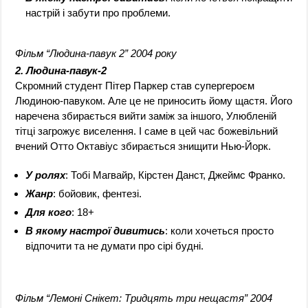
настрій і забути про проблеми.
Фільм “Людина-павук 2” 2004 року
2. Людина-павук-2
Скромний студент Пітер Паркер став супергероєм
Людиною-павуком. Але це не приносить йому щастя. Його
наречена збирається вийти заміж за іншого, Улюбленій
тітці загрожує виселення. І саме в цей час божевільний
вчений Отто Октавіус збирається знищити Нью-Йорк.
У ролях
: Тобі Магвайр, Кірстен Данст, Джеймс Франко.
Жанр
: бойовик, фентезі.
Для кого
: 18+
В якому настрої дивитись
: коли хочеться просто
відпочити та не думати про сірі будні.
Фільм “Лемоні Снікет: Тридцять три нещастя” 2004