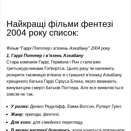
Найкращі фільми фентезі
2004 року список:
Фільм “Гаррі Поттер і в’язень Азкабану” 2004 року
1. Гаррі Поттер і в’язень Азкабану
Стара компанія Гаррі, Герміона і Рон стали вже
третьокурсниками Гоґвортса. Цього разу їм належить
розкрити таємницю втікача зі страшної в’язниці Азкабану
хрещеного батька Гаррі Сіріуса Блека, якого вважають
винуватцем смерті батьків Поттера. Але все виявляється
зовсім не так.
У ролях
: Деніел Редкліфф, Емма Вотсон, Руперт Грінт.
Жанр
: пригоди, фентезі.
Для кого
: для сімейного перегляду.
В якому настрої дивитись
: коли хочеться покращити