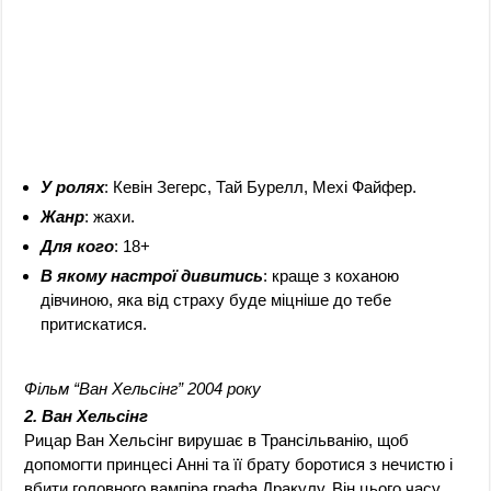
У ролях
: Кевін Зегерс, Тай Бурелл, Мехі Файфер.
Жанр
: жахи.
Для кого
: 18+
В якому настрої дивитись
: краще з коханою
дівчиною, яка від страху буде міцніше до тебе
притискатися.
Фільм “Ван Хельсінг” 2004 року
2. Ван Хельсінг
Рицар Ван Хельсінг вирушає в Трансільванію, щоб
допомогти принцесі Анні та її брату боротися з нечистю і
вбити головного вампіра графа Дракулу. Він цього часу