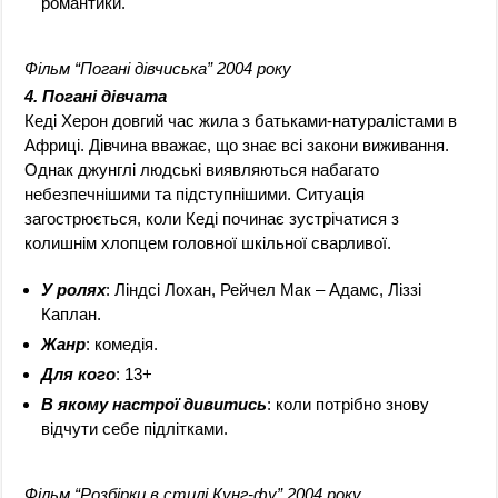
романтики.
Фільм “Погані дівчиська” 2004 року
4. Погані дівчата
Кеді Херон довгий час жила з батьками-натуралістами в
Африці. Дівчина вважає, що знає всі закони виживання.
Однак джунглі людські виявляються набагато
небезпечнішими та підступнішими. Ситуація
загострюється, коли Кеді починає зустрічатися з
колишнім хлопцем головної шкільної сварливої.
У ролях
: Ліндсі Лохан, Рейчел Мак – Адамс, Ліззі
Каплан.
Жанр
: комедія.
Для кого
: 13+
В якому настрої дивитись
: коли потрібно знову
відчути себе підлітками.
Фільм “Розбірки в стилі Кунг-фу” 2004 року