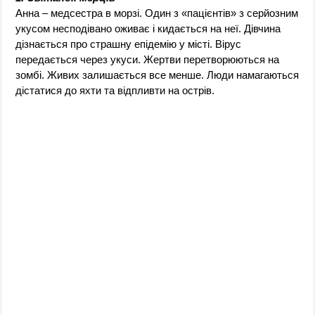
Анна – медсестра в морзі. Один з «пацієнтів» з серйозним
укусом несподівано оживає і кидається на неї. Дівчина
дізнається про страшну епідемію у місті. Вірус
передається через укуси. Жертви перетворюються на
зомбі. Живих залишається все менше. Люди намагаються
дістатися до яхти та відпливти на острів.