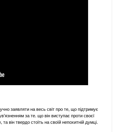
гучно заявляти на весь світ про те, що підтримує
в’язненням за те. що він виступає проти своєї
, та він твердо стоїть на своїй непохитній думці.