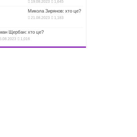
19.08.2023
1,645
Микола Зирянов: хто це?
21.08.2023
1,183
ман Щербан: хто це?
5.08.2023
1,016