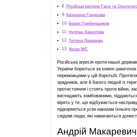
Російські репери Face та Oxxxymir
Катерина Гордєєва
Борис Гребенщиков
Чулпан Хаматова
Тетяна Лазарєва
Noize MC
Російська агресія проти нашої держав
України борються за кожен шматочок 
переможцями у цій боротьбі. Протяго
зрадників, але й багато людей із тери
протистояння і стоять проти війни, з
виглядають зомбованими, піддаються 
вірять у те, що відбувається насправд
підкоряються усім наказам їхнього пр
свідомі люди, які намагаються донест
Андрій Макаревич