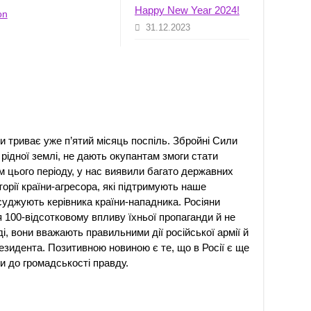
Happy New Year 2024!
on
31.12.2023
и триває уже п’ятий місяць поспіль. Збройні Сили
рідної землі, не дають окупантам змоги стати
м цього періоду, у нас виявили багато державних
торії країни-агресора, які підтримують наше
асуджують керівника країни-нападника. Росіяни
100-відсотковому впливу їхньої пропаганди й не
і, вони вважають правильними дії російської армії й
езидента. Позитивною новиною є те, що в Росії є ще
и до громадськості правду.