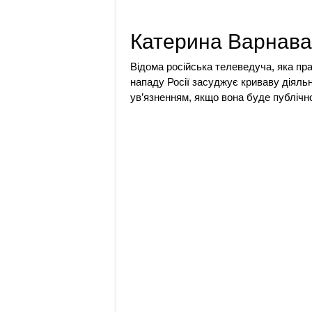
Катерина Варнава
Відома російська телеведуча, яка пра
нападу Росії засуджує криваву діяль
ув’язненням, якщо вона буде публічно