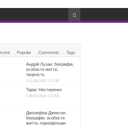
ecent
Popular
Comments
Tags
Андрій Лузан: біографія,
особисте життя,
творчість
11.08.2025
2,792
Тарас Нестеренко
09.03.2024
2,702
Джозефіна Джексон:
біографія, особисте
життя, порнофільми