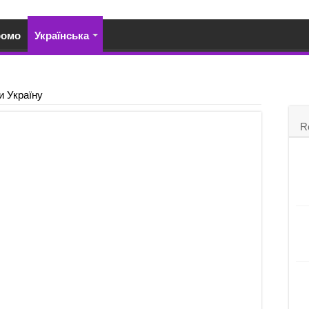
ромо
Українська
и Україну
R