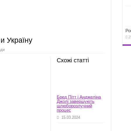
Ро
2
ли Україну
яди
Схожі статті
Бред Пітт і Анджеліна
Джолі завершують
шлюборозлучний
процес
15.03.2024