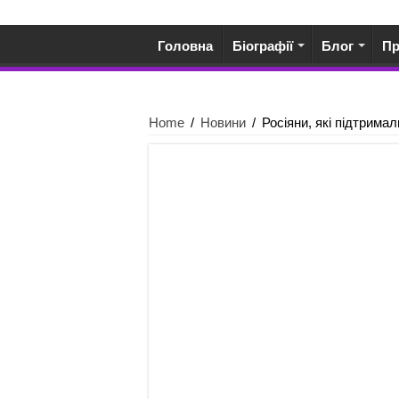
Головна
Біографії
Блог
П
Home
/
Новини
/
Росіяни, які підтримал