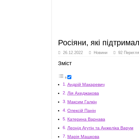
Росіяни, які підтрима
26.12.2022
Новини
92 Перегл
Зміст
Андрій Макаревич
Лія Ахеджакова
Максим Галкін
Олексій Панін
Катерина Варнава
Леонід Агутін та Анжеліка Варум
Марія Машкова