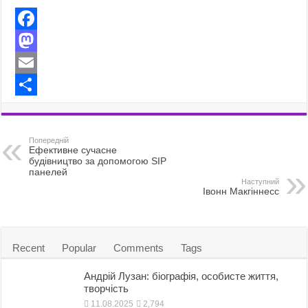
F
a
M
c
a
E
e
s
m
S
b
t
a
h
Попередній
o
o
i
a
Ефективне сучасне
будівництво за допомогою SIP
o
d
l
r
панелей
Наступний
Івонн Макгіннесс
k
o
e
n
Recent
Popular
Comments
Tags
Андрій Лузан: біографія, особисте життя,
творчість
11.08.2025
2,794