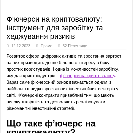
Ф’ючерси на криптовалюту:
інструмент для заробітку та
хеджування ризиків
12.12.2023
Промо
52 Перегляди
Розвиток сфери цифрових активів та зростання вартості
на них призводить до ще більшого інтересу з боку
простих користувачів. І одна із можливостей заробітку,
яку дає криптоіндустрія –
ф’ючерси на криптовалюту
.
Зараз саме ф’ючерсний ринок вважається одним із
найбільш швидко зростаючих інвестиційних секторів у
світі. Ф’ючерсні контракти привабливі тим, що мають
високу ліквідність та дозволяють реалізовувати
різноманітні інвестиційні стратегії.
Що таке
ф’ючерс на
криптовалюту
?