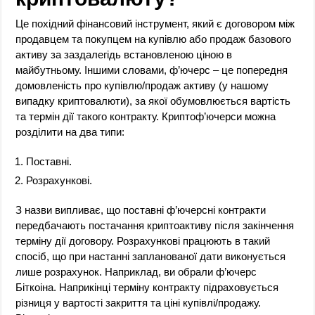
Це похідний фінансовий інструмент, який є договором між
продавцем та покупцем на купівлю або продаж базового
активу за заздалегідь встановленою ціною в
майбутньому. Іншими словами, ф’ючерс – це попередня
домовленість про купівлю/продаж активу (у нашому
випадку криптовалюти), за якої обумовлюється вартість
та термін дії такого контракту. Криптоф’ючерси можна
розділити на два типи:
Поставні.
Розрахункові.
З назви випливає, що поставні ф’ючерсні контракти
передбачають постачання криптоактиву після закінчення
терміну дії договору. Розрахункові працюють в такий
спосіб, що при настанні запланованої дати виконується
лише розрахунок. Наприклад, ви обрали ф’ючерс
Біткоіна. Наприкінці терміну контракту підраховується
різниця у вартості закриття та ціні купівлі/продажу.