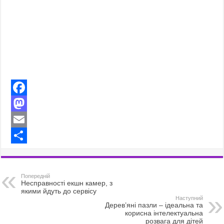
F
a
M
c
a
E
e
s
m
S
b
t
a
h
Попередній
o
o
i
a
Несправності екшн камер, з
якими йдуть до сервісу
o
d
l
r
Наступний
Дерев’яні пазли – ідеальна та
корисна інтелектуальна
k
o
e
розвага для дітей