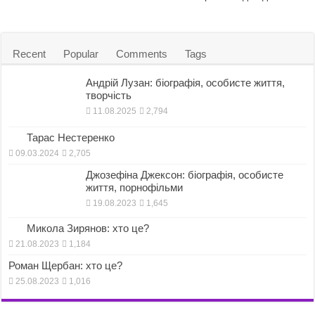
n
Recent
Popular
Comments
Tags
Андрій Лузан: біографія, особисте життя,
творчість
11.08.2025
2,794
Тарас Нестеренко
09.03.2024
2,705
Джозефіна Джексон: біографія, особисте
життя, порнофільми
19.08.2023
1,645
Микола Зирянов: хто це?
21.08.2023
1,184
Роман Щербан: хто це?
25.08.2023
1,016